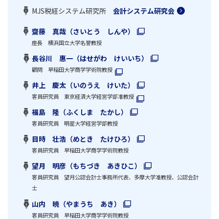
MJS税経システム研究所
会計システム研究会
齋藤 真哉（さいとう しんや）
座長 横浜国立大学名誉教授
長谷川 惠一（はせがわ けいいち）
顧問 早稲田大学商学学術院教授
井上 慶太（いのうえ けいた）
客員研究員 東京経済大学経営学部准教授
福島 隆（ふくしま たかし）
客員研究員 明星大学経営学部教授
目時 壮浩（めとき たけひろ）
客員研究員 早稲田大学商学学術院教授
望月 明彦（もちづき あきひこ）
客員研究員 望月公認会計士事務所代表、多摩大学准教授、公認会計
士
山内 暁（やまうち あき）
客員研究員 早稲田大学商学学術院教授