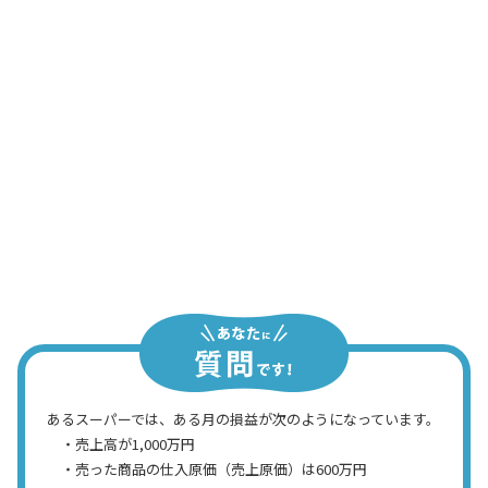
ゃないか？
次男
いや、経常は“繰り返し”とか、“コンスタ
ントに”と言った意味だから、通常行って
いる事業活動での儲けを計算するんだ
よ。だから、特別に発生した損益は入れ
ないで計算するんだよ
三男
あるスーパーでは、ある月の損益が次のようになっています。
・売上高が1,000万円
・売った商品の仕入原価（売上原価）は600万円