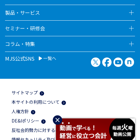
製品・サービス
セミナー・研修会
コラム・特集
MJS公式SNS
一覧へ
X（旧Twitter）
Facebook
YouTu
no
サイトマップ
本サイトの利用について
人権方針
×
DE&Iポリシー
反社会的勢力に対する基本方針
情報セキュリティ及び