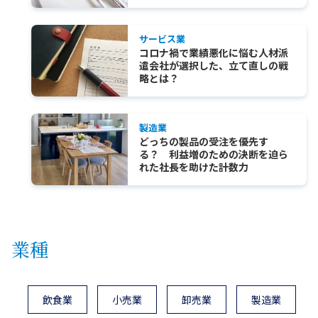
サービス業
コロナ禍で業績悪化に悩む人材派
遣会社が選択した、立て直しの戦
略とは？
製造業
どっちの製品の受注を優先す
る？ 利益増のための決断を迫ら
れた社長を助けた計数力
業種
飲食業
小売業
卸売業
製造業