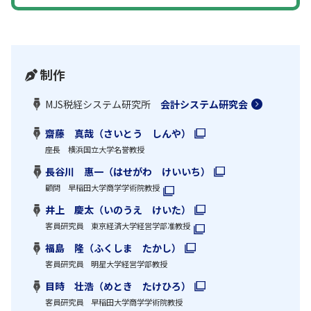
制作
MJS税経システム研究所
会計システム研究会
齋藤 真哉（さいとう しんや）
座長 横浜国立大学名誉教授
長谷川 惠一（はせがわ けいいち）
顧問 早稲田大学商学学術院教授
井上 慶太（いのうえ けいた）
客員研究員 東京経済大学経営学部准教授
福島 隆（ふくしま たかし）
客員研究員 明星大学経営学部教授
目時 壮浩（めとき たけひろ）
客員研究員 早稲田大学商学学術院教授