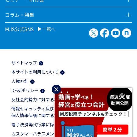
コラム・特集
MJS公式SNS
一覧へ
X（旧Twitter）
Facebook
YouTu
no
サイトマップ
本サイトの利用について
人権方針
×
DE&Iポリシー
反社会的勢力に対する基本方針
情報セキュリティ及び
個人情報保護に関する方針
電子決済等代行業に係る表示
カスタマーハラスメントに対する基本方針