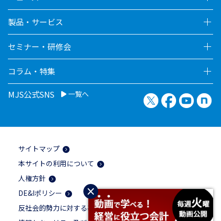
製品・サービス
セミナー・研修会
コラム・特集
MJS公式SNS
一覧へ
X（旧Twitter）
Facebook
YouTu
no
サイトマップ
本サイトの利用について
人権方針
×
DE&Iポリシー
反社会的勢力に対する基本方針