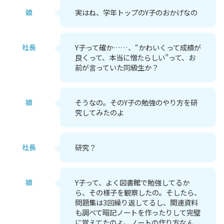
娘
実はね、学年トップのY子のおかげなの
社長
Y子って確か……、“かわいくって成績が
良くって、本当に憎たらしい”って、お
前が言っていた同級生か？
娘
そうなの。そのY子の勉強のやり方を研
究してみたのよ
社長
研究？
娘
Y子って、よく図書館で勉強してるか
ら、その様子を観察したの。そしたら、
問題集は3回繰り返してるし、関連資料
も調べて暗記ノートを作ったりして完璧
に覚えてたのよ。ノートの作り方なん