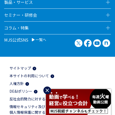
製品・サービス
セミナー・研修会
コラム・特集
MJS公式SNS
一覧へ
X（旧Twitter）
Facebook
YouTu
no
サイトマップ
本サイトの利用について
人権方針
×
DE&Iポリシー
反社会的勢力に対する基本方針
情報セキュリティ及び
個人情報保護に関する方針