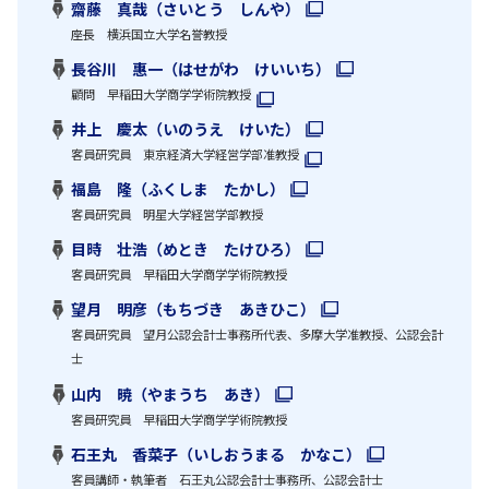
齋藤 真哉（さいとう しんや）
座長 横浜国立大学名誉教授
長谷川 惠一（はせがわ けいいち）
顧問 早稲田大学商学学術院教授
井上 慶太（いのうえ けいた）
客員研究員 東京経済大学経営学部准教授
福島 隆（ふくしま たかし）
客員研究員 明星大学経営学部教授
目時 壮浩（めとき たけひろ）
客員研究員 早稲田大学商学学術院教授
望月 明彦（もちづき あきひこ）
客員研究員 望月公認会計士事務所代表、多摩大学准教授、公認会計
士
山内 暁（やまうち あき）
客員研究員 早稲田大学商学学術院教授
石王丸 香菜子（いしおうまる かなこ）
客員講師・執筆者 石王丸公認会計士事務所、公認会計士