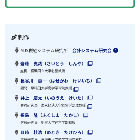
制作
MJS税経システム研究所
会計システム研究会
齋藤 真哉（さいとう しんや）
座長 横浜国立大学名誉教授
長谷川 惠一（はせがわ けいいち）
顧問 早稲田大学商学学術院教授
井上 慶太（いのうえ けいた）
客員研究員 東京経済大学経営学部准教授
福島 隆（ふくしま たかし）
客員研究員 明星大学経営学部教授
目時 壮浩（めとき たけひろ）
客員研究員 早稲田大学商学学術院教授