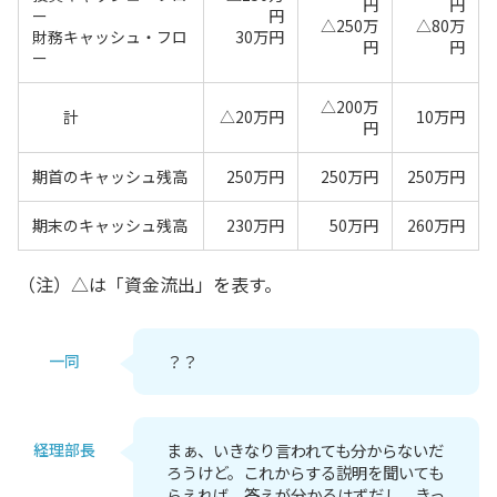
円
円
ー
円
△250万
△80万
財務キャッシュ・フロ
30万円
円
円
ー
△200万
計
△20万円
10万円
円
期首のキャッシュ残高
250万円
250万円
250万円
期末のキャッシュ残高
230万円
50万円
260万円
（注）△は「資金流出」を表す。
一同
？？
経理部長
まぁ、いきなり言われても分からないだ
ろうけど。これからする説明を聞いても
らえれば、答えが分かるはずだし、きっ