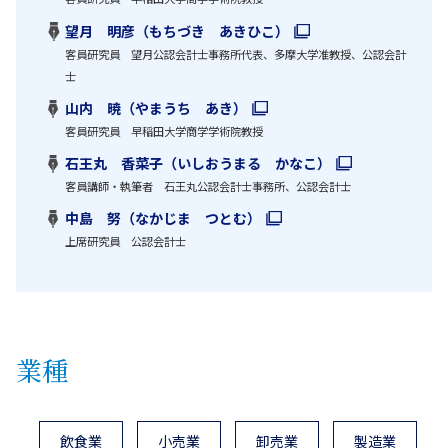
望月 明彦（もちづき あきひこ）
客員研究員 望月公認会計士事務所代表、多摩大学准教授、公認会計
士
山内 暁（やまうち あき）
客員研究員 早稲田大学商学学術院教授
石王丸 香菜子（いしおうまる かなこ）
客員講師・執筆者 石王丸公認会計士事務所、公認会計士
中島 努（なかじま つとむ）
上席研究員 公認会計士
業種
飲食業
小売業
卸売業
製造業