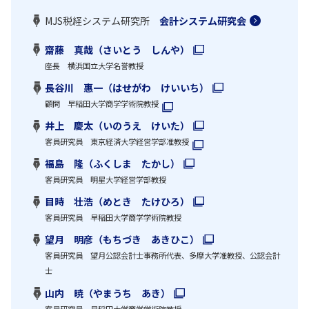
MJS税経システム研究所
会計システム研究会
齋藤 真哉（さいとう しんや）
座長 横浜国立大学名誉教授
長谷川 惠一（はせがわ けいいち）
顧問 早稲田大学商学学術院教授
井上 慶太（いのうえ けいた）
客員研究員 東京経済大学経営学部准教授
福島 隆（ふくしま たかし）
客員研究員 明星大学経営学部教授
目時 壮浩（めとき たけひろ）
客員研究員 早稲田大学商学学術院教授
望月 明彦（もちづき あきひこ）
客員研究員 望月公認会計士事務所代表、多摩大学准教授、公認会計
士
山内 暁（やまうち あき）
客員研究員 早稲田大学商学学術院教授