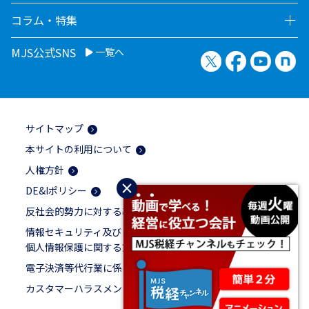
コラム・特集
MJS公式SNS
一覧へ
X（旧Twitter）
Facebook
YouTu
no
サイトマップ
本サイトの利用について
人権方針
×
DE&Iポリシー
反社会的勢力に対する基本方針
情報セキュリティ及び
個人情報保護に関する方針
電子決済等代行業に係る表示
カスタマーハラスメントに対する基本方針