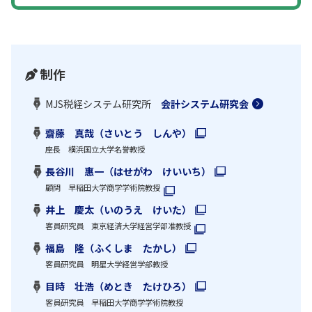
制作
MJS税経システム研究所
会計システム研究会
齋藤 真哉（さいとう しんや）
座長 横浜国立大学名誉教授
長谷川 惠一（はせがわ けいいち）
顧問 早稲田大学商学学術院教授
井上 慶太（いのうえ けいた）
客員研究員 東京経済大学経営学部准教授
福島 隆（ふくしま たかし）
客員研究員 明星大学経営学部教授
目時 壮浩（めとき たけひろ）
客員研究員 早稲田大学商学学術院教授