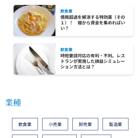
飲食業
債務超過を解消する特効薬（その
１）！ 誰から資金を集めればい
い？
飲食業
時短要請対応の有利・不利。レス
トランが実施した損益シミュレー
ション方法とは？
業種
飲食業
小売業
卸売業
製造業