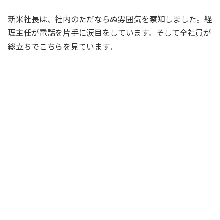
営業社員
新米社長は、社内のただならぬ雰囲気を察知しました。経
理主任が電話を片手に涙目をしています。そして全社員が
総立ちでこちらを見ています。
しゃっ、社長！ IR担当の方へ電話
が……
経理主任
IR担当？ 分かった、俺が出よう。あ
っ、もしもし、お電話変わりました、社
長の新米と申します。はい、はい……、
実は、弊社の親会社であるみろ親商事が
上場企業なので、そちらにIR担当がおり
ます。電話番号は……
新米社長