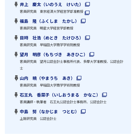
井上 慶太（いのうえ けいた）
客員研究員 東京経済大学経営学部准教授
福島 隆（ふくしま たかし）
客員研究員 明星大学経営学部教授
目時 壮浩（めとき たけひろ）
客員研究員 早稲田大学商学学術院教授
望月 明彦（もちづき あきひこ）
客員研究員 望月公認会計士事務所代表、多摩大学准教授、公認会計
士
山内 暁（やまうち あき）
客員研究員 早稲田大学商学学術院教授
石王丸 香菜子（いしおうまる かなこ）
客員講師・執筆者 石王丸公認会計士事務所、公認会計士
中島 努（なかじま つとむ）
上席研究員 公認会計士