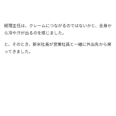
かな？？
社員Cさん
経理主任は、クレームにつながるのではないかと、全身か
ら冷や汗が出るのを感じました。
と、そのとき、新米社長が営業社員と一緒に外出先から戻
ってきました。
いや～、まいったな～。僕は営業なんて
無理だって言ったじゃないですか～
新米社長
何をおっしゃいますか。社長なかなかの
営業力でしたよ～