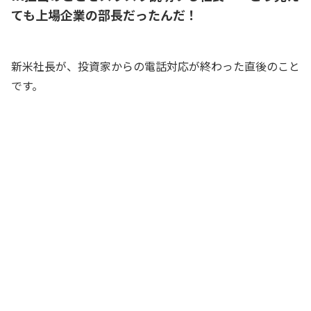
ても上場企業の部長だったんだ！
新米社長が、投資家からの電話対応が終わった直後のこと
です。
社長、IR担当って何ですか？？
経理主任
IRというのは、Investor Relationsの略
で、投資家対応のことを言うんだ。上場
企業では必ずIR担当がいるんだ
新米社長
その投資家対応って、何をするんです