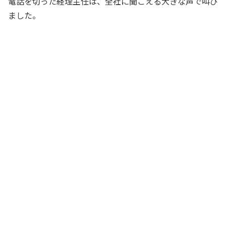
電話を切った経理主任は、全社に聞こえる大きな声で叫び
ました。
IR担当の方いますかー？
経理主任
し～ん
全員
アイアールたんとうの方いますかー？
外線電話がかかってまーす。個人のとう
しかという方からでーす
経理主任
し～ん