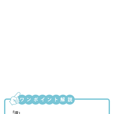
社員Aさん
社長、すごいですね～
経理主任
まっ、まぁな。こう見えても一応、上場
企業の部長だったからな
新米社長
新米社長は、実は優秀な社長だったんで
すね～
経理主任
「IR」