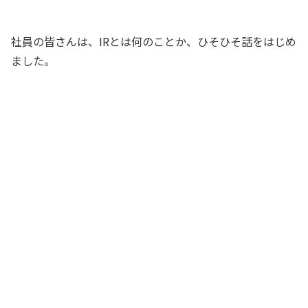
全員
社員の皆さんは、IRとは何のことか、ひそひそ話をはじめ
ました。
IRって聞いたことあるわよ！ なんとか
リゾートじゃなかったかしら？
社員Aさん
IRって、学生時代に会計の授業で勉強し
た気がします。内部利益率だったか
な……
社員B君
IRのアイは、インベストメントじゃない
かしら？ あれっ、インベーダーだった