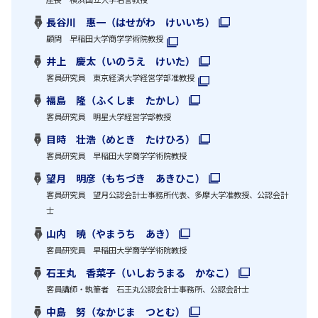
長谷川 惠一（はせがわ けいいち）
顧問 早稲田大学商学学術院教授
井上 慶太（いのうえ けいた）
客員研究員 東京経済大学経営学部准教授
福島 隆（ふくしま たかし）
客員研究員 明星大学経営学部教授
目時 壮浩（めとき たけひろ）
客員研究員 早稲田大学商学学術院教授
望月 明彦（もちづき あきひこ）
客員研究員 望月公認会計士事務所代表、多摩大学准教授、公認会計
士
山内 暁（やまうち あき）
客員研究員 早稲田大学商学学術院教授
石王丸 香菜子（いしおうまる かなこ）
客員講師・執筆者 石王丸公認会計士事務所、公認会計士
中島 努（なかじま つとむ）