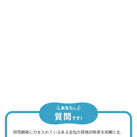
営業課長
なんで倍増しているんだろう。どうも、
特許権が増えているみたいだな
社長
ホントだ。かなりの金額ですよね。この
特許権は、これまでの研究開発の成果じ
ゃないのですか？
営業課長
研究開発に力を入れているある会社の貸借対照表を前期と比