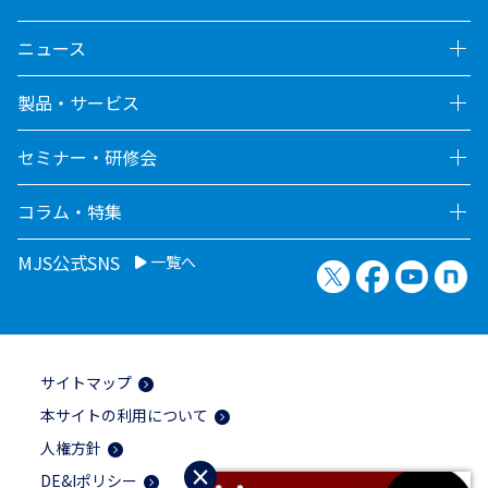
ニュース
製品・サービス
セミナー・研修会
コラム・特集
MJS公式SNS
一覧へ
X（旧Twitter）
Facebook
YouTu
no
サイトマップ
本サイトの利用について
人権方針
×
DE&Iポリシー