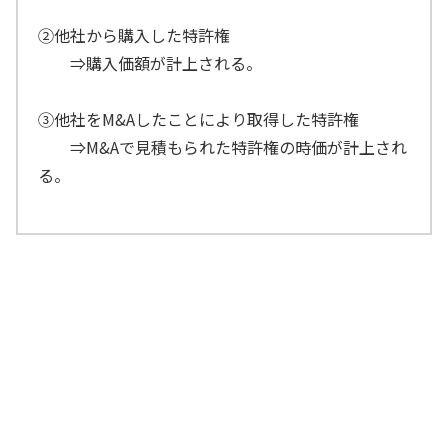
②他社から購入した特許権
⇒購入価額が計上される。
③他社をM&Aしたことにより取得した特許権
⇒M&Aで見積もられた特許権の時価が計上され
る。
実は、特許権が大きく増加したのは、今
期、他社から特許権を購入したからでは
ないかと思われます
経理部長
そういえば、それらしい話を耳にしたこ