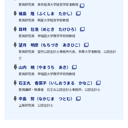
客員研究員 東京経済大学経営学部准教授
福島 隆（ふくしま たかし）
客員研究員 明星大学経営学部教授
目時 壮浩（めとき たけひろ）
客員研究員 早稲田大学商学学術院教授
望月 明彦（もちづき あきひこ）
客員研究員 望月公認会計士事務所代表、多摩大学准教授、公認会計
士
山内 暁（やまうち あき）
客員研究員 早稲田大学商学学術院教授
石王丸 香菜子（いしおうまる かなこ）
客員講師・執筆者 石王丸公認会計士事務所、公認会計士
中島 努（なかじま つとむ）
上席研究員 公認会計士