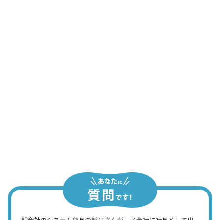
経理部員Aさん
そりゃ……、ん？ まだ売掛金のまま
か？
経理主任
受取手形じゃないですか？
経理担当B君
……
経理主任
親会社のシステム部長の新米さんが、子会社に社長として出