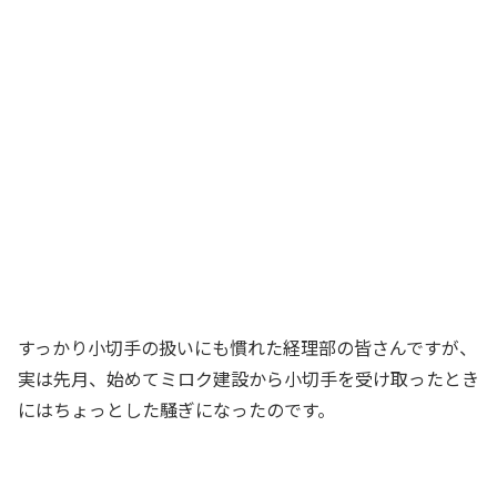
あっ、ミロク建設さんですね。お疲れ様
でした
経理主任
私、小切手の仕訳しておきますね
経理部員Aさん
いつもありがとう
経理主任
すっかり小切手の扱いにも慣れた経理部の皆さんですが、
実は先月、始めてミロク建設から小切手を受け取ったとき
にはちょっとした騒ぎになったのです。