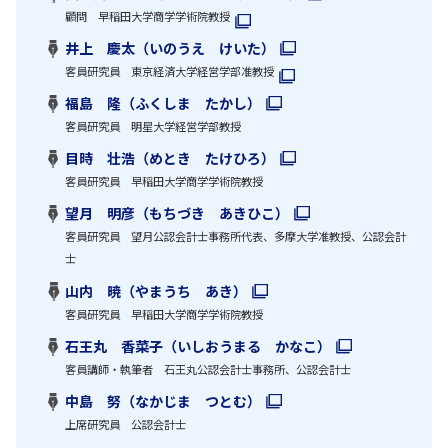
顧問 早稲田大学商学学術院教授
井上 慶太（いのうえ けいた）
客員研究員 東京経済大学経営学部准教授
福島 隆（ふくしま たかし）
客員研究員 明星大学経営学部教授
目時 壮浩（めとき たけひろ）
客員研究員 早稲田大学商学学術院教授
望月 明彦（もちづき あきひこ）
客員研究員 望月公認会計士事務所代表、多摩大学准教授、公認会計
士
山内 暁（やまうち あき）
客員研究員 早稲田大学商学学術院教授
石王丸 香菜子（いしおうまる かなこ）
客員講師・執筆者 石王丸公認会計士事務所、公認会計士
中島 努（なかじま つとむ）
上席研究員 公認会計士