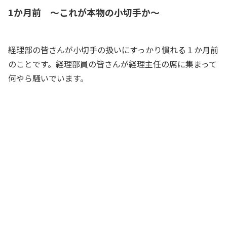
1か月前 ～これが本物の小切手か～
経理部の皆さんが小切手の扱いにすっかり慣れる１か月前
のことです。経理部員の皆さんが経理主任の席に集まって
何やら騒いでいます。
これが本物の小切手ですね～。私、初め
て見ました！
経理部員Aさん
僕、ちょっと触っていいですか？
経理担当B君
あっ、気をつけろよ。こんな紙切れだけ