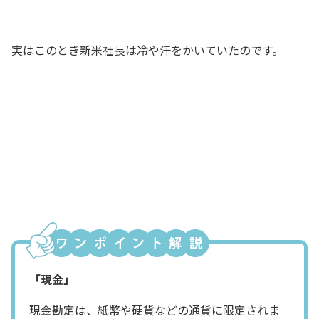
新米社長
実はこのとき新米社長は冷や汗をかいていたのです。
いや～、よかった、よかった。簿記の勉
強を何度も挫折して、いつも現金勘定ば
っかり繰り返しているから現金のところ
だけは強いんだ、なんて言えないからな
～
新米社長
「現金」
現金勘定は、紙幣や硬貨などの通貨に限定されま