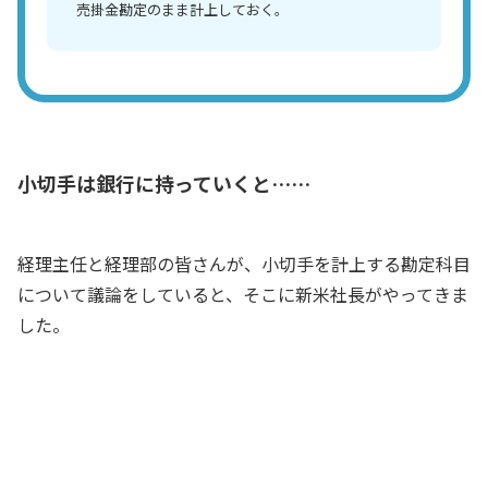
売掛金勘定のまま計上しておく。
小切手は銀行に持っていくと……
経理主任と経理部の皆さんが、小切手を計上する勘定科目
について議論をしていると、そこに新米社長がやってきま
した。
何だい？ 皆で集まって。楽しい話だっ
たら俺も呼んでくれないとだめじゃない
か～