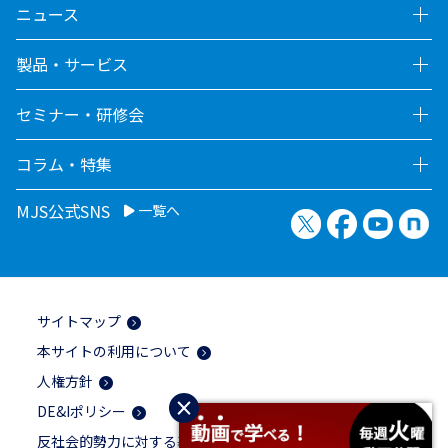
ニュース
製品・サービス
セミナー・研修会
コラム・特集
MJS公式SNS
一覧へ
X（旧Twitter）
Facebook
YouTu
no
サイトマップ
本サイトの利用について
人権方針
×
DE&Iポリシー
反社会的勢力に対する基本方針