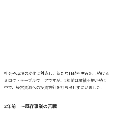
プラットフォーム事業を始めることがで
きたのは、必要な経営資源への投資がう
まくいったからですね
経営企画室長
ユーザーのニーズをとらえた新製品や新
サービスも、社内から提案されたアイデ
アが実現したものだしな
社長
社会や環境の変化に対応し、新たな価値を生み出し続ける
ミロク・テーブルウェアですが、2年前は業績不振が続く
中で、経営資源への投資方針を打ち出せずにいました。
2年前 ～既存事業の苦戦