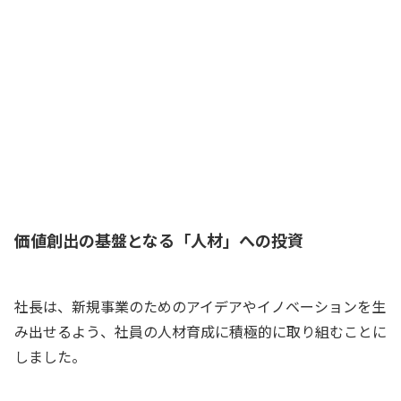
とで、あなたはこれから本格的な紅茶を
何度も飲めるんだから
妻
それもそうだね。……人への投資？ 今
の我が社に必要なのもそれだ！
社長
価値創出の基盤となる「人材」への投資
社長は、新規事業のためのアイデアやイノベーションを生
み出せるよう、社員の人材育成に積極的に取り組むことに
しました。