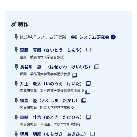
制作
MJS税経システム研究所
会計システム研究会
齋藤 真哉（さいとう しんや）
座長 横浜国立大学名誉教授
長谷川 惠一（はせがわ けいいち）
顧問 早稲田大学商学学術院教授
井上 慶太（いのうえ けいた）
客員研究員 東京経済大学経営学部准教授
福島 隆（ふくしま たかし）
客員研究員 明星大学経営学部教授
目時 壮浩（めとき たけひろ）
客員研究員 早稲田大学商学学術院教授
望月 明彦（もちづき あきひこ）