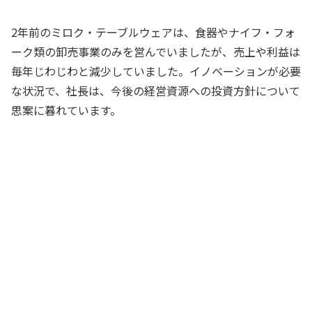
2年前のミロク・テーブルウェアは、食器やナイフ・フォ
ーク類の卸売事業のみを営んでいましたが、売上や利益は
毎年じわじわと減少していました。イノベーションが必要
な状況で、社長は、今後の経営資源への投資方針について
思案に暮れています。
食器やナイフ・フォーク類の卸売事業
は、今後の見通しが厳しそうだね
社長
そうですね。我が社が取引をしている老
舗メーカーの製品は、品質としてはトッ
プレベルですが、なかなか認知されてい
ない可能性があります。また、ユーザー
のニーズをとらえた新製品が少ないのも