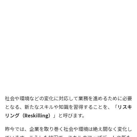
具体的な研修内容を早速検討してみます
経営企画室長
最近はサステナビリティ（持続可能性）
に関する意識が高まっているね。そうし
た内容についても研修を行って、社員み
んなが理解を深めるようにしよう。顧客
ニーズの変化をとらえてアイデアを生み
出せるような人材を多く育成したい
社長
社会や環境などの変化に対応して業務を進めるために必要
となる、新たなスキルや知識を習得することを、「
リスキ
リング（Reskilling）
」と呼びます。
昨今では、企業を取り巻く社会や環境は絶え間なく変化し