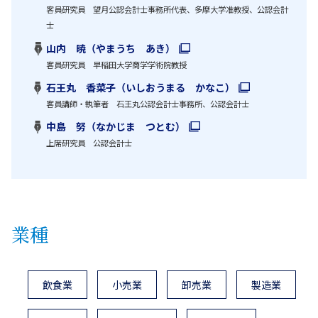
客員研究員 望月公認会計士事務所代表、多摩大学准教授、公認会計
士
山内 暁（やまうち あき）
客員研究員 早稲田大学商学学術院教授
石王丸 香菜子（いしおうまる かなこ）
客員講師・執筆者 石王丸公認会計士事務所、公認会計士
中島 努（なかじま つとむ）
上席研究員 公認会計士
業種
飲食業
小売業
卸売業
製造業