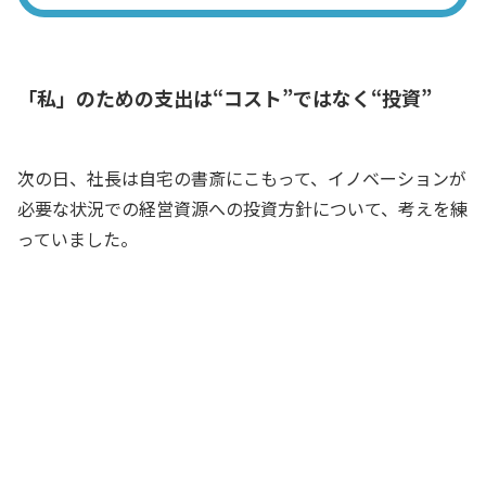
「私」のための支出は“コスト”ではなく“投資”
次の日、社長は自宅の書斎にこもって、イノベーションが
必要な状況での経営資源への投資方針について、考えを練
っていました。
少し休憩したら？ おいしい紅茶をいれ
たわよ
妻
この紅茶、香りがとてもいいな
社長