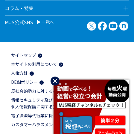
コラム・特集
MJS公式SNS
一覧へ
X（旧Twitter）
Facebook
YouTu
no
サイトマップ
本サイトの利用について
人権方針
×
DE&Iポリシー
反社会的勢力に対する基本方針
情報セキュリティ及び
個人情報保護に関する方針
電子決済等代行業に係る表示
カスタマーハラスメントに対する基本方針