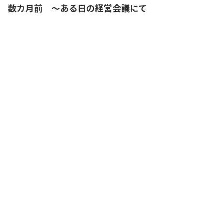
数カ月前 ～ある日の経営会議にて
今期もわが社の財務状況は良好のようだ
ね。わが社の取引金融機関であるA銀行の
融資担当者も、とても良い評価をしてく
れているようだ
社長
A銀行は安全性指標の一つである流動比率
を重視しており、200％以上の流動比率を
求めています。わが社の流動比率は300％
を超えていますし、多額の現金も保有し
ています。A銀行にとって、わが社は極め
て安全な融資先という評価となっている
ようですね