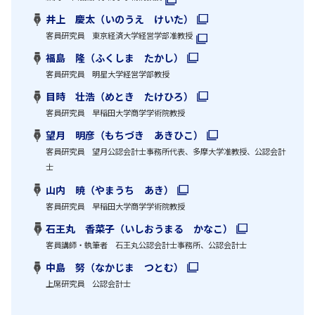
井上 慶太（いのうえ けいた）
客員研究員 東京経済大学経営学部准教授
福島 隆（ふくしま たかし）
客員研究員 明星大学経営学部教授
目時 壮浩（めとき たけひろ）
客員研究員 早稲田大学商学学術院教授
望月 明彦（もちづき あきひこ）
客員研究員 望月公認会計士事務所代表、多摩大学准教授、公認会計
士
山内 暁（やまうち あき）
客員研究員 早稲田大学商学学術院教授
石王丸 香菜子（いしおうまる かなこ）
客員講師・執筆者 石王丸公認会計士事務所、公認会計士
中島 努（なかじま つとむ）
上席研究員 公認会計士