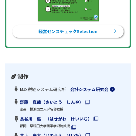
経営センスチェックSelection
制作
MJS税経システム研究所
会計システム研究会
齋藤 真哉（さいとう しんや）
座長 横浜国立大学名誉教授
長谷川 惠一（はせがわ けいいち）
顧問 早稲田大学商学学術院教授
井上 慶太（いのうえ けいた）