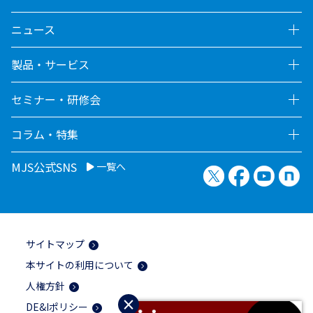
ニュース
製品・サービス
セミナー・研修会
コラム・特集
MJS公式SNS
一覧へ
X（旧Twitter）
Facebook
YouTu
no
サイトマップ
本サイトの利用について
人権方針
×
DE&Iポリシー