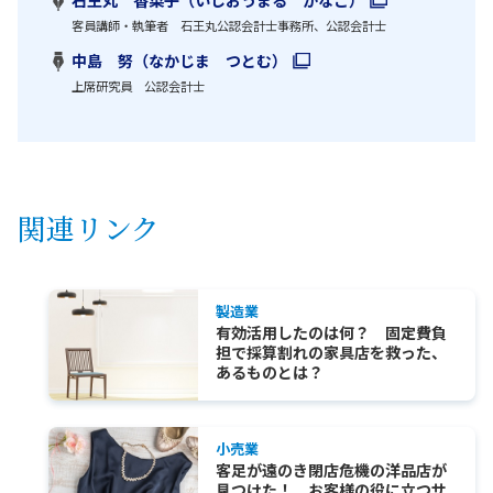
客員講師・執筆者 石王丸公認会計士事務所、公認会計士
中島 努（なかじま つとむ）
上席研究員 公認会計士
関連リンク
製造業
有効活用したのは何？ 固定費負
担で採算割れの家具店を救った、
あるものとは？
小売業
客足が遠のき閉店危機の洋品店が
見つけた！ お客様の役に立つサ