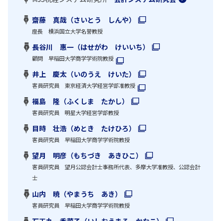
齋藤 真哉（さいとう しんや）
座長 横浜国立大学名誉教授
長谷川 惠一（はせがわ けいいち）
顧問 早稲田大学商学学術院教授
井上 慶太（いのうえ けいた）
客員研究員 東京経済大学経営学部准教授
福島 隆（ふくしま たかし）
客員研究員 明星大学経営学部教授
目時 壮浩（めとき たけひろ）
客員研究員 早稲田大学商学学術院教授
望月 明彦（もちづき あきひこ）
客員研究員 望月公認会計士事務所代表、多摩大学准教授、公認会計
士
山内 暁（やまうち あき）
客員研究員 早稲田大学商学学術院教授
石王丸 香菜子（いしおうまる かなこ）