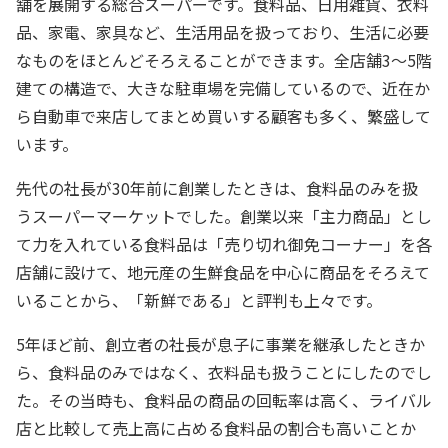
舗を展開する総合スーパーです。食料品、日用雑貨、衣料
品、家電、家具など、生活用品を扱っており、生活に必要
なものをほとんどそろえることができます。全店舗3～5階
建ての構造で、大きな駐車場を完備しているので、近在か
ら自動車で来店してまとめ買いする顧客も多く、繁盛して
います。
先代の社長が30年前に創業したときは、食料品のみを扱
うスーパーマーケットでした。創業以来「主力商品」とし
て力を入れている食料品は「売り切れ御免コーナー」を各
店舗に設けて、地元産の生鮮食品を中心に商品をそろえて
いることから、「新鮮である」と評判も上々です。
5年ほど前、創立者の社長が息子に事業を継承したときか
ら、食料品のみではなく、衣料品も扱うことにしたのでし
た。その当時も、食料品の商品の回転率は高く、ライバル
店と比較して売上高に占める食料品の割合も高いことか