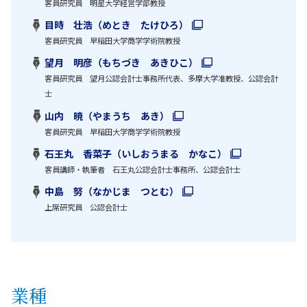
客員研究員 明星大学経営学部教授
目時 壮浩（めとき たけひろ）
客員研究員 早稲田大学商学学術院教授
望月 明彦（もちづき あきひこ）
客員研究員 望月公認会計士事務所代表、多摩大学准教授、公認会計
士
山内 暁（やまうち あき）
客員研究員 早稲田大学商学学術院教授
石王丸 香菜子（いしおうまる かなこ）
客員講師・執筆者 石王丸公認会計士事務所、公認会計士
中島 努（なかじま つとむ）
上席研究員 公認会計士
業種