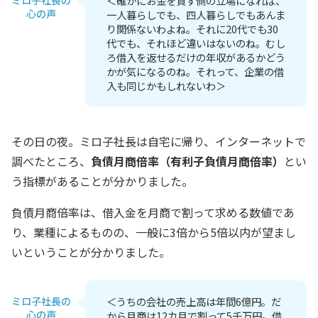
＜確かにお金を貸す側の立場になれば、
心の声
一人暮らしでも、四人暮らしでもあんま
り関係ないわよね。それに20代でも30
代でも、それほど違いはないのね。むし
ろ借入を返せるだけの年収があるかどう
かが気になるのね。それって、企業の借
入も同じかもしれないわ＞
その日の夜。ミロ子社長は自宅に帰り、インターネットで
調べたところ、
負債月商倍率（有利子負債月商倍率）
とい
う指標があることが分かりました。
負債月商倍率は、借入金を月商で割って求める数値であ
り、業種によるものの、一般に3倍から5倍以内が望まし
いということが分かりました。
ミロ子社長の
＜うちの会社の売上高は年間6億円。だ
心の声
から月商は12カ月で割って5千万円。借