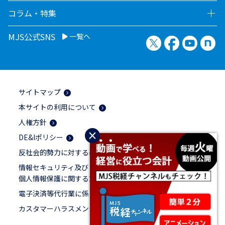
コラム・特集
MJS公式SNS
一覧へ
X（旧Twitter）
Facebook
YouTu
no
サイトマップ
本サイトの利用について
人権方針
×
DE&Iポリシー
反社会的勢力に対する基本方針
情報セキュリティ及び
個人情報保護に関する方針
電子決済等代行業に係る表示
カスタマーハラスメントに対する基本方針