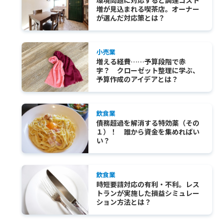
環境問題に対応すると調達コスト
増が見込まれる喫茶店。オーナー
が選んだ対応策とは？
小売業
増える経費……予算段階で赤
字？ クローゼット整理に学ぶ、
予算作成のアイデアとは？
飲食業
債務超過を解消する特効薬（その
１）！ 誰から資金を集めればい
い？
飲食業
時短要請対応の有利・不利。レス
トランが実施した損益シミュレー
ション方法とは？