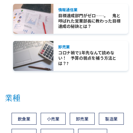
情報通信業
目標達成部門がゼロ……。 鬼と
呼ばれた営業部長に教わった目標
達成の秘訣とは？
卸売業
コロナ禍で1年先なんて読めな
い！ 予算の弱点を補う方法と
は？?
業種
飲食業
小売業
卸売業
製造業