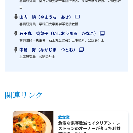
客員研究員 望月公認会計士事務所代表、多摩大学准教授、公認会計
士
山内 暁（やまうち あき）
客員研究員 早稲田大学商学学術院教授
石王丸 香菜子（いしおうまる かなこ）
客員講師・執筆者 石王丸公認会計士事務所、公認会計士
中島 努（なかじま つとむ）
上席研究員 公認会計士
関連リンク
飲食業
急激な来客数減でイタリアン・レ
ストランのオーナーが考えた利益