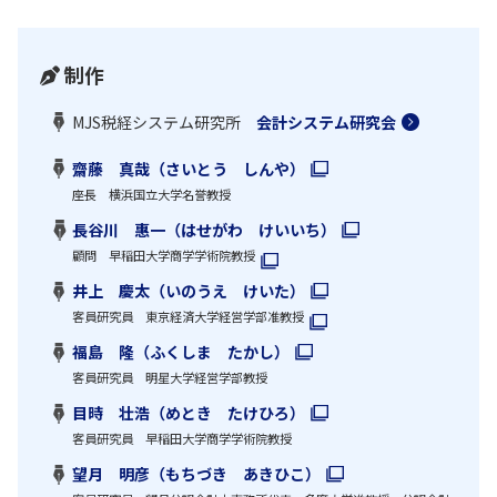
制作
MJS税経システム研究所
会計システム研究会
齋藤 真哉（さいとう しんや）
座長 横浜国立大学名誉教授
長谷川 惠一（はせがわ けいいち）
顧問 早稲田大学商学学術院教授
井上 慶太（いのうえ けいた）
客員研究員 東京経済大学経営学部准教授
福島 隆（ふくしま たかし）
客員研究員 明星大学経営学部教授
目時 壮浩（めとき たけひろ）
客員研究員 早稲田大学商学学術院教授
望月 明彦（もちづき あきひこ）