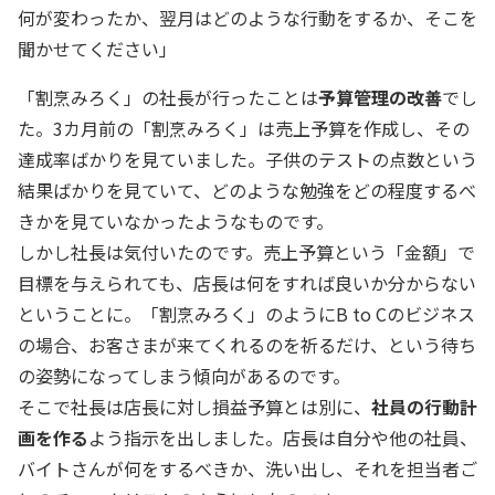
何が変わったか、翌月はどのような行動をするか、そこを
聞かせてください」
「割烹みろく」の社長が行ったことは
予算管理の改善
でし
た。3カ月前の「割烹みろく」は売上予算を作成し、その
達成率ばかりを見ていました。子供のテストの点数という
結果ばかりを見ていて、どのような勉強をどの程度するべ
きかを見ていなかったようなものです。
しかし社長は気付いたのです。売上予算という「金額」で
目標を与えられても、店長は何をすれば良いか分からない
ということに。「割烹みろく」のようにB to Cのビジネス
の場合、お客さまが来てくれるのを祈るだけ、という待ち
の姿勢になってしまう傾向があるのです。
そこで社長は店長に対し損益予算とは別に、
社員の行動計
画を作る
よう指示を出しました。店長は自分や他の社員、
バイトさんが何をするべきか、洗い出し、それを担当者ご