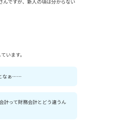
さんですが、新人の頃は分からない
しています。
となぁ……
会計って財務会計とどう違うん