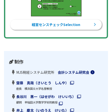
経営センスチェックSelection
制作
MJS税経システム研究所
会計システム研究会
齋藤 真哉（さいとう しんや）
座長 横浜国立大学名誉教授
長谷川 惠一（はせがわ けいいち）
顧問 早稲田大学商学学術院教授
井上 慶太（いのうえ けいた）