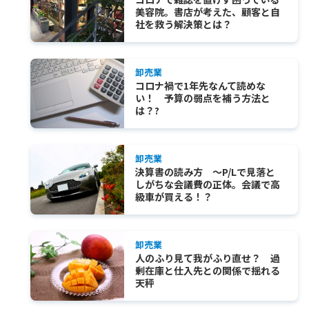
美容院。書店が考えた、顧客と自
社を救う解決策とは？
卸売業
コロナ禍で1年先なんて読めな
い！ 予算の弱点を補う方法と
は？?
卸売業
決算書の読み方 ～P/Lで見落と
しがちな会議費の正体。会議で高
級車が買える！？
卸売業
人のふり見て我がふり直せ？ 過
剰在庫と仕入先との関係で揺れる
天秤