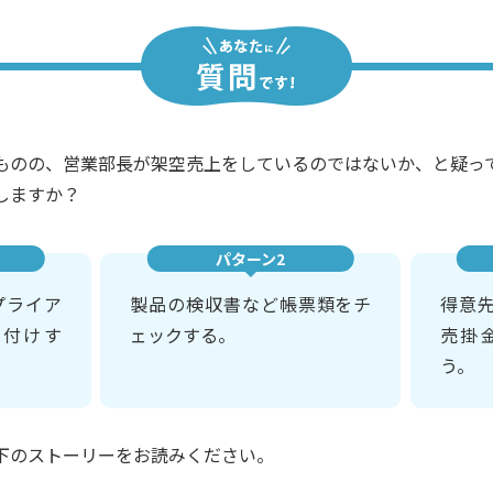
ものの、営業部長が架空売上をしているのではないか、と疑っ
しますか？
パターン2
プライア
製品の検収書など帳票類をチ
得意
識付けす
ェックする。
売掛
う。
下のストーリーをお読みください。