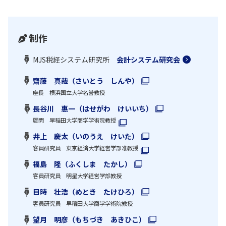
制作
MJS税経システム研究所
会計システム研究会
齋藤 真哉（さいとう しんや）
座長 横浜国立大学名誉教授
長谷川 惠一（はせがわ けいいち）
顧問 早稲田大学商学学術院教授
井上 慶太（いのうえ けいた）
客員研究員 東京経済大学経営学部准教授
福島 隆（ふくしま たかし）
客員研究員 明星大学経営学部教授
目時 壮浩（めとき たけひろ）
客員研究員 早稲田大学商学学術院教授
望月 明彦（もちづき あきひこ）