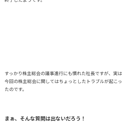
……では、以上をもちまして、第50回定
時株主総会を終了いたします
社長
パチパチパチ
株主の皆さん
すっかり株主総会の議事進行にも慣れた社長ですが、実は
今回の株主総会に関してはちょっとしたトラブルが起こっ
たのです。
まぁ、そんな質問は出ないだろう！