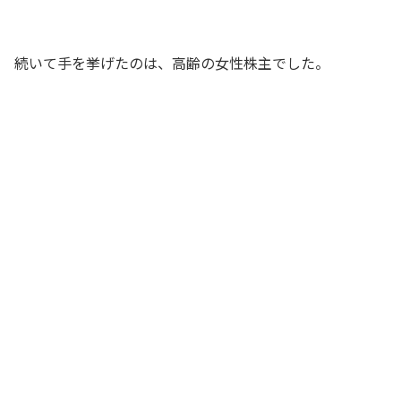
社長
続いて手を挙げたのは、高齢の女性株主でした。
受付番号30番の株主ですが、今、社長さ
んが株価対策には自社株買いもあるとお
っしゃっていましたが、なぜ自社株買い
をすると株価が上がるのでしょうか？
素人みたいな質問ですいませんが……。
女性株主
（まずい！ 来ちゃったじゃないか～、
どうするんだ～）はい、少々お待ちくだ
さい
社長