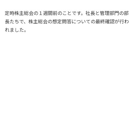
定時株主総会の１週間前のことです。社長と管理部門の部
長たちで、株主総会の想定問答についての最終確認が行わ
れました。
今年は特に変わったことはありませんの
で、想定問答も昨年度とほぼ同じ内容で
す。社長が気になった点はありません
か？
総務部長
あぁ、大丈夫、大丈夫。もう僕も社長と
して株主総会の議事進行は5年目だろう。
すっかり慣れたもんだよ
社長