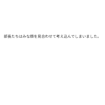
へっ？？ 確かに……、なぜ自社株買い
をすると株価が上がるんだ？
社長
部長たちはみな顔を見合わせて考え込んでしまいました。
確かに……、なぜでしょうか……
総務部長
まぁ、まぁ、そんな難しい質問は出ない
だろう。大丈夫、大丈夫。ちゃんと俺が
一人ですべての質問に回答してみせる
さ。がはは
社長