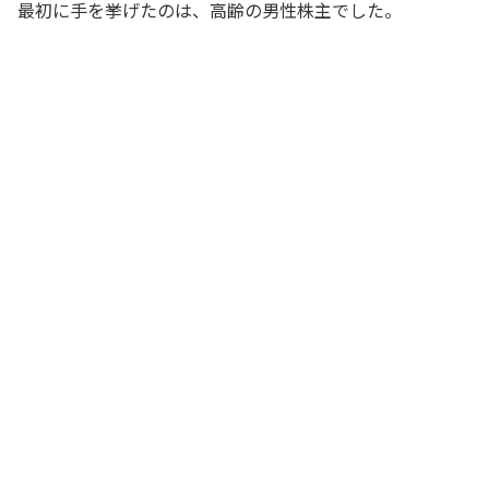
最初に手を挙げたのは、高齢の男性株主でした。
受付番号20番の株主です。どうも最近、
株価が低迷していますが、会社として何
か株価対策を検討しているのでしょう
か？
男性株主
（来たっ！ 想定問答どおりだ！）ご質
問ありがとうございます。株価対策を検
討しているのか、という御質問ですが、
株価対策としては、一般論として、事業
推進だけでなく、IR活動や自社株買いと
いった様々な対策があると言われており
ますので、当社としても、株価を意識し
た経営に取り組んでまいる所存であ
り……