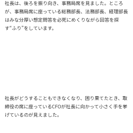
社長は、後ろを振り向き、事務局席を見ました。ところ
が、事務局席に座っている総務部長、法務部長、経理部長
はみな分厚い想定問答を必死にめくりながら回答を探
す“ふり”をしています。
なっ、何やってるんだ！ 想定問答集に
そんな質問ないこと分かってるじゃない
か！ どうするんだ？ 分からないなん
て回答できないぞ！！
社長
社長がどうすることもできなくなり、困り果てたとき、取
締役の席に座っているCFOが社長に向かって小さく手を挙
げているのが見えました。