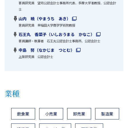
客員研究員 望月公認会計士事務所代表、多摩大学准教授、公認会計
士
山内 暁（やまうち あき）
客員研究員 早稲田大学商学学術院教授
石王丸 香菜子（いしおうまる かなこ）
客員講師・執筆者 石王丸公認会計士事務所、公認会計士
中島 努（なかじま つとむ）
上席研究員 公認会計士
業種
飲食業
小売業
卸売業
製造業