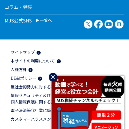
コラム・特集
MJS公式SNS
一覧へ
X（旧Twitter）
Facebook
YouTu
no
サイトマップ
本サイトの利用について
人権方針
×
DE&Iポリシー
反社会的勢力に対する基本方針
情報セキュリティ及び
個人情報保護に関する方針
電子決済等代行業に係る表示
カスタマーハラスメントに対する基本方針