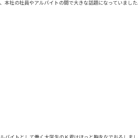
、本社の社員やアルバイトの間で大きな話題になっていました
うちの会社が昨日の夕方発表した過去最高益で、株価
昨日、うちの会社の株式を100万円買っていたら、いくら儲か
ダメダメ、そんなことしたらお縄
ルバイトとして働く大学生のＫ君はほっと胸をなでおろしまし