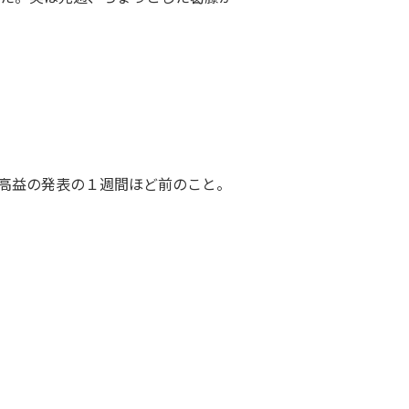
高益の発表の１週間ほど前のこと。
。過去最高益だ！
社員Ａさん
価はストップ高よ
社員Ｂさん