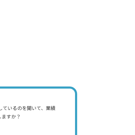
儲かるだろうな～
社員Ａさん
行けるかもしれないぞ～。で
しているのを聞いて、業績
しますか？