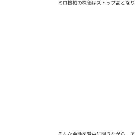
ミロ機械の株価はストップ高となり
すごいわ～。
そんな会話を背中に聞きながら、ア