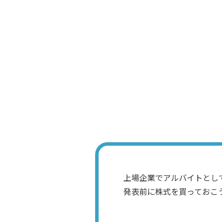
いい話を聞いた
も、待てよ、そ
Ｋ君
上場企業でアルバイトとし
発表前に株式を買っておこ