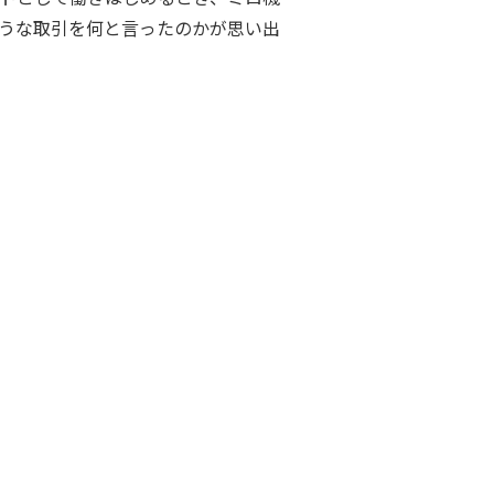
うな取引を何と言ったのかが思い出
ピッピッ～
審判
～。試合終了だ～
大学生
ド取引？？ いやちょっと違う