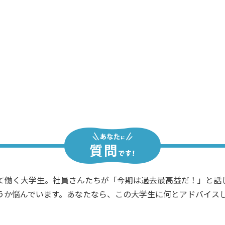
今、うちの会社の株式を買った人は
。うちの会社の株で儲かれば、カノジョとの卒業旅行で海外に
んなことして良かったのかな？？
て働く大学生。社員さんたちが「今期は過去最高益だ！」と話
うか悩んでいます。あなたなら、この大学生に何とアドバイス