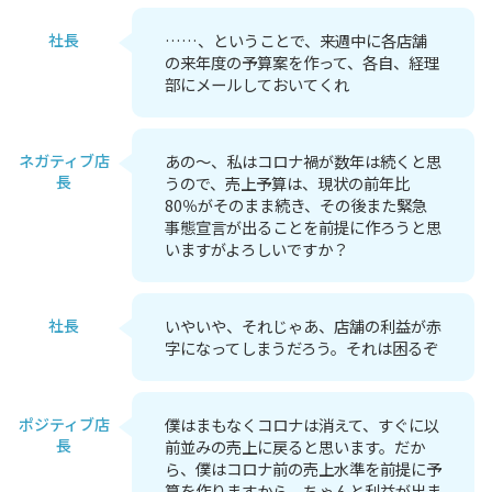
社長
……、ということで、来週中に各店舗
の来年度の予算案を作って、各自、経理
部にメールしておいてくれ
ネガティブ店
あの～、私はコロナ禍が数年は続くと思
長
うので、売上予算は、現状の前年比
80％がそのまま続き、その後また緊急
事態宣言が出ることを前提に作ろうと思
いますがよろしいですか？
社長
いやいや、それじゃあ、店舗の利益が赤
字になってしまうだろう。それは困るぞ
ポジティブ店
僕はまもなくコロナは消えて、すぐに以
長
前並みの売上に戻ると思います。だか
ら、僕はコロナ前の売上水準を前提に予
算を作りますから、ちゃんと利益が出ま