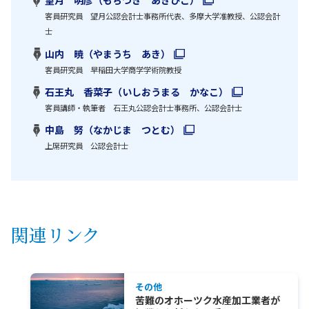
望月 明彦（もちづき あきひこ）
客員研究員 望月公認会計士事務所代表、多摩大学准教授、公認会計
士
山内 暁（やまうち あき）
客員研究員 早稲田大学商学学術院教授
石王丸 香菜子（いしおうまる かなこ）
客員講師・執筆者 石王丸公認会計士事務所、公認会計士
中島 努（なかじま つとむ）
上席研究員 公認会計士
関連リンク
その他
苦難のオホーツク水産加工業者が