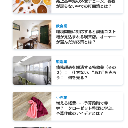
売上高半減の外食チェーン。客数
が戻らない中での打開策とは？
飲食業
環境問題に対応すると調達コスト
増が見込まれる喫茶店。オーナー
が選んだ対応策とは？
製造業
債務超過を解消する特効薬（その
２）！ 仕方ない、“あれ”を売ろ
う！ 何を売る？
小売業
増える経費……予算段階で赤
字？ クローゼット整理に学ぶ、
予算作成のアイデアとは？