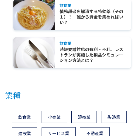
飲食業
債務超過を解消する特効薬（その
１）！ 誰から資金を集めればい
い？
飲食業
時短要請対応の有利・不利。レス
トランが実施した損益シミュレー
ション方法とは？
業種
飲食業
小売業
卸売業
製造業
建設業
サービス業
不動産業