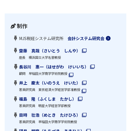
制作
MJS税経システム研究所
会計システム研究会
齋藤 真哉（さいとう しんや）
座長 横浜国立大学名誉教授
長谷川 惠一（はせがわ けいいち）
顧問 早稲田大学商学学術院教授
井上 慶太（いのうえ けいた）
客員研究員 東京経済大学経営学部准教授
福島 隆（ふくしま たかし）
客員研究員 明星大学経営学部教授
目時 壮浩（めとき たけひろ）
客員研究員 早稲田大学商学学術院教授