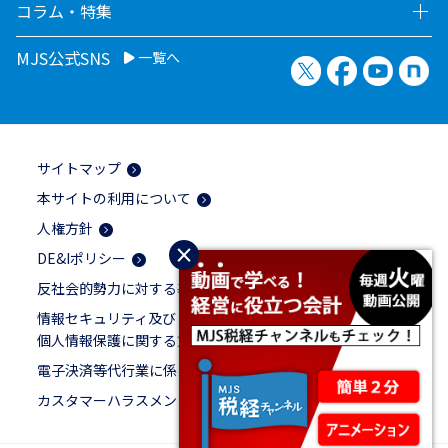
コラム・特集
MJS公式SNS
一覧へ
X（旧Twitter）
Facebook
YouTu
no
サイトマップ
本サイトの利用について
人権方針
×
DE&Iポリシー
反社会的勢力に対する基本方針
情報セキュリティ及び
個人情報保護に関する方針
電子決済等代行業に係る表示
カスタマーハラスメントに対する基本方針