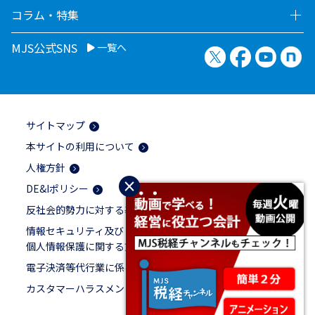
コラム・特集
MJS公式SNS
一覧へ
X（旧Twitter）
Facebook
YouTu
no
サイトマップ
本サイトの利用について
人権方針
×
DE&Iポリシー
反社会的勢力に対する基本方針
情報セキュリティ及び
個人情報保護に関する方針
電子決済等代行業に係る表示
カスタマーハラスメントに対する基本方針