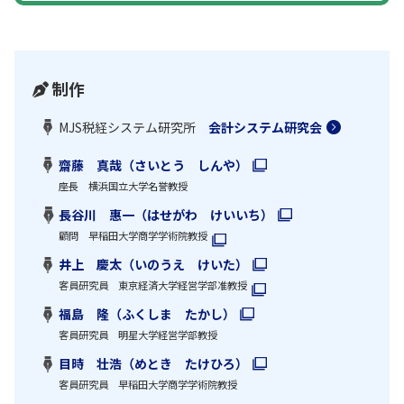
制作
MJS税経システム研究所
会計システム研究会
齋藤 真哉（さいとう しんや）
座長 横浜国立大学名誉教授
長谷川 惠一（はせがわ けいいち）
顧問 早稲田大学商学学術院教授
井上 慶太（いのうえ けいた）
客員研究員 東京経済大学経営学部准教授
福島 隆（ふくしま たかし）
客員研究員 明星大学経営学部教授
目時 壮浩（めとき たけひろ）
客員研究員 早稲田大学商学学術院教授