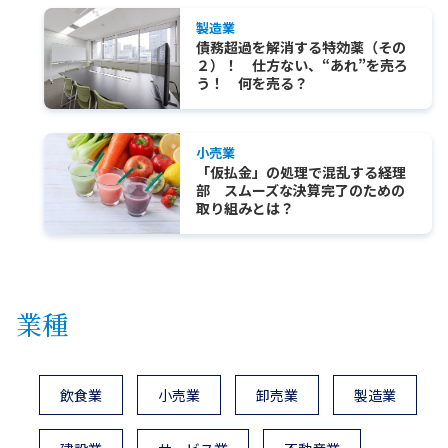
製造業
債務超過を解消する特効薬（その
２）！ 仕方ない、“あれ”を売ろ
う！ 何を売る？
小売業
「仮払金」の処理で混乱する経理
部 スムーズな決算完了のための
取り組みとは？
業種
飲食業
小売業
卸売業
製造業