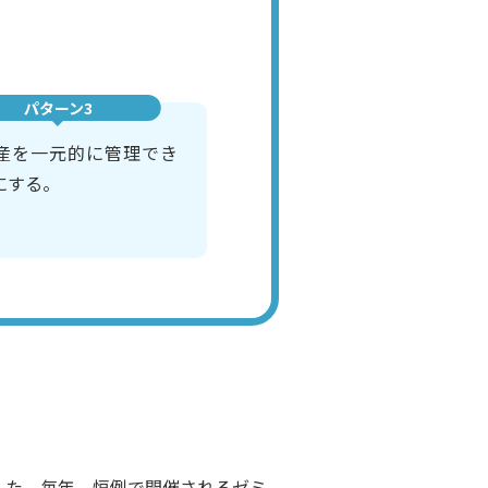
パターン3
産を一元的に管理でき
にする。
した。毎年、恒例で開催されるゼミ