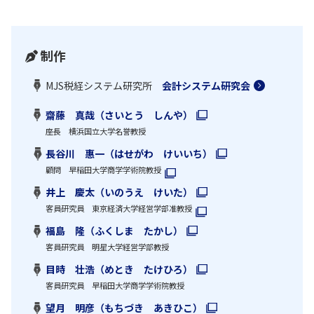
制作
MJS税経システム研究所
会計システム研究会
齋藤 真哉（さいとう しんや）
座長 横浜国立大学名誉教授
長谷川 惠一（はせがわ けいいち）
顧問 早稲田大学商学学術院教授
井上 慶太（いのうえ けいた）
客員研究員 東京経済大学経営学部准教授
福島 隆（ふくしま たかし）
客員研究員 明星大学経営学部教授
目時 壮浩（めとき たけひろ）
客員研究員 早稲田大学商学学術院教授
望月 明彦（もちづき あきひこ）