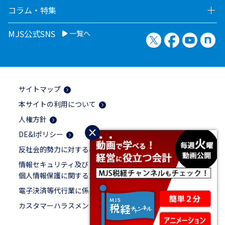
コラム・特集
MJS公式SNS
一覧へ
X（旧Twitter）
Facebook
YouTu
no
サイトマップ
本サイトの利用について
人権方針
×
DE&Iポリシー
反社会的勢力に対する基本方針
情報セキュリティ及び
個人情報保護に関する方針
電子決済等代行業に係る表示
カスタマーハラスメントに対する基本方針