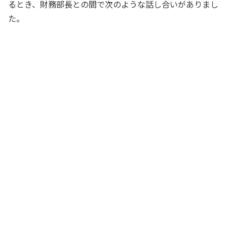
るとき、財務部長との間で次のような話し合いがありまし
た。
製造機械の買換えのための資金をどうや
って、調達しようか？
社長
現在保有している現金預金では買換えが
できないので、新設備を導入するには別
のかたちで資金を用意しなければなりま
せんね
財務部長
どんな方法があるかな？
社長