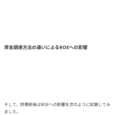
わが社の場合は、現状は自己資本10億
円、総資本20億円で財務レバレッジは2倍
です
財務部長
資金調達方法の違いによるROEへの影響
ところで、うちはROEを高めることを重
視しているが、資金調達方法の違いで
ROEにはどんな影響があるのかな？
社長
そして、財務部長はROEへの影響を次のように試算してみ
ました。