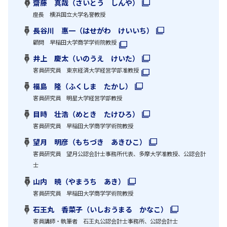
齋藤 真哉（さいとう しんや）
座長 横浜国立大学名誉教授
長谷川 惠一（はせがわ けいいち）
顧問 早稲田大学商学学術院教授
井上 慶太（いのうえ けいた）
客員研究員 東京経済大学経営学部准教授
福島 隆（ふくしま たかし）
客員研究員 明星大学経営学部教授
目時 壮浩（めとき たけひろ）
客員研究員 早稲田大学商学学術院教授
望月 明彦（もちづき あきひこ）
客員研究員 望月公認会計士事務所代表、多摩大学准教授、公認会計
士
山内 暁（やまうち あき）
客員研究員 早稲田大学商学学術院教授
石王丸 香菜子（いしおうまる かなこ）
客員講師・執筆者 石王丸公認会計士事務所、公認会計士