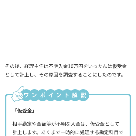
てことで、
仮受金
です！
大学生Xさん
そうだったー！！ 僕も思い出した！
仮受金で計上しておけばいいんだ
経理主任
その後、経理主任は不明入金10万円をいったんは仮受金
として計上し、その原因を調査することにしたのです。
「仮受金」
相手勘定や金額等が不明な入金は、仮受金として
計上します。あくまで一時的に処理する勘定科目で