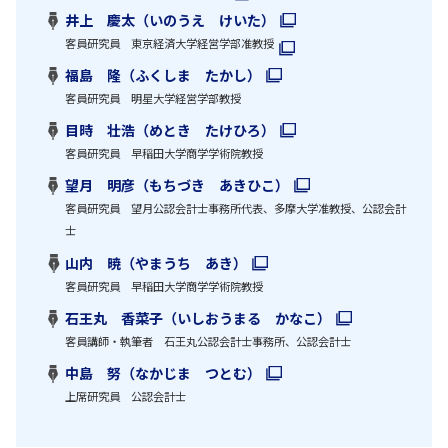
井上 慶太（いのうえ けいた）
客員研究員 東京経済大学経営学部准教授
福島 隆（ふくしま たかし）
客員研究員 明星大学経営学部教授
目時 壮浩（めとき たけひろ）
客員研究員 早稲田大学商学学術院教授
望月 明彦（もちづき あきひこ）
客員研究員 望月公認会計士事務所代表、多摩大学准教授、公認会計
士
山内 暁（やまうち あき）
客員研究員 早稲田大学商学学術院教授
石王丸 香菜子（いしおうまる かなこ）
客員講師・執筆者 石王丸公認会計士事務所、公認会計士
中島 努（なかじま つとむ）
上席研究員 公認会計士