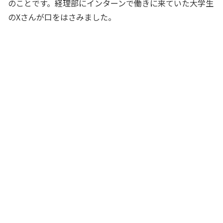
のことです。経理部にインターンで働きに来ていた大学生
のXさんが口をはさみました。
うわ～。本当に不明入金ってあるんです
ね！ わたし、簿記の勉強をしていて、
不明入金なんて本当にあるのかな～って
思ってたんです
大学生Xさん
えっ、簿記で不明入金の勉強したの？
経理主任
ええ、わたし、こう見えても簿記の検定
試験に合格してますから。たしか……、
相手勘定が分からない入金があった場合
は……