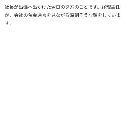
社長が出張へ出かけた翌日の夕方のことです。経理主任
が、会社の預金通帳を見ながら深刻そうな顔をしていま
す。
主任、どうしたんですか？ 何か心配事
でもあるんですか？
経理担当Aさん
いや、この預金通帳見てくれないか？
今日10万円の入金があったんだけど、摘
要欄にアルファベットのSとしか書いてな
いんだ
経理主任
エス？ そんな取引先ないですよね。何