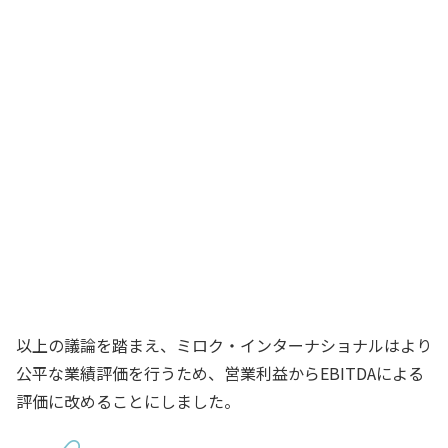
います。B国では毎期費用計上されます
が、他国では毎期費用化されないことも
あります。EBITDAであれば、このような
会計処理の影響を受けることなく評価し
ていただけるように思います
B国子会社・財務
担当
よし、それでは、業績評価指標を、営業
利益からEBITDAに改めることにしよ
う！
日本本社社長
以上の議論を踏まえ、ミロク・インターナショナルはより
公平な業績評価を行うため、営業利益からEBITDAによる
評価に改めることにしました。