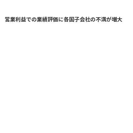
営業利益での業績評価に各国子会社の不満が増大
現在は営業利益を基準に各国子会社の業
績評価を行っていますが、実際の業績に
照らして、低い評価を受けているように
感じています
A国子会社・財務
担当
わたしも同様に感じています。各国で会
計制度が異なるため、B国のように、減価
償却費の負担が重くなるような会計制度
のもとでは、営業利益が小さく評価され
てしまいます
B国子会社・財務