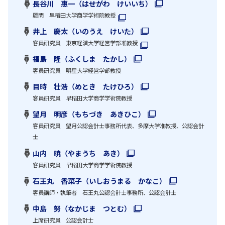
長谷川 惠一（はせがわ けいいち）
顧問 早稲田大学商学学術院教授
井上 慶太（いのうえ けいた）
客員研究員 東京経済大学経営学部准教授
福島 隆（ふくしま たかし）
客員研究員 明星大学経営学部教授
目時 壮浩（めとき たけひろ）
客員研究員 早稲田大学商学学術院教授
望月 明彦（もちづき あきひこ）
客員研究員 望月公認会計士事務所代表、多摩大学准教授、公認会計
士
山内 暁（やまうち あき）
客員研究員 早稲田大学商学学術院教授
石王丸 香菜子（いしおうまる かなこ）
客員講師・執筆者 石王丸公認会計士事務所、公認会計士
中島 努（なかじま つとむ）
上席研究員 公認会計士