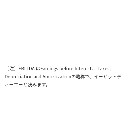
日本本社社長
各国の会計制度によって、単年度におけ
る減価償却費やのれん償却費の金額は大
きく変化することになります。そこで、
営業利益に代えて、EBITDA（注）を用い
るのはどうでしょうか
日本本社財務担当
（注）EBITDA はEarnings before Interest、 Taxes、
Depreciation and Amortizationの略称で、イービットデ
ィーエーと読みます。
EBITDAとは、どのような利益指標なん
だ？
日本本社社長