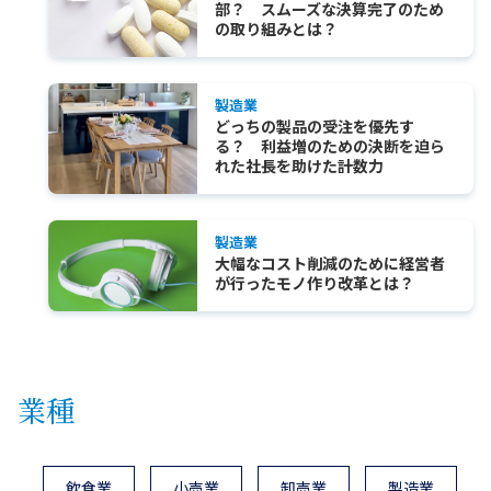
部？ スムーズな決算完了のため
の取り組みとは？
製造業
どっちの製品の受注を優先す
る？ 利益増のための決断を迫ら
れた社長を助けた計数力
製造業
大幅なコスト削減のために経営者
が行ったモノ作り改革とは？
業種
飲食業
小売業
卸売業
製造業