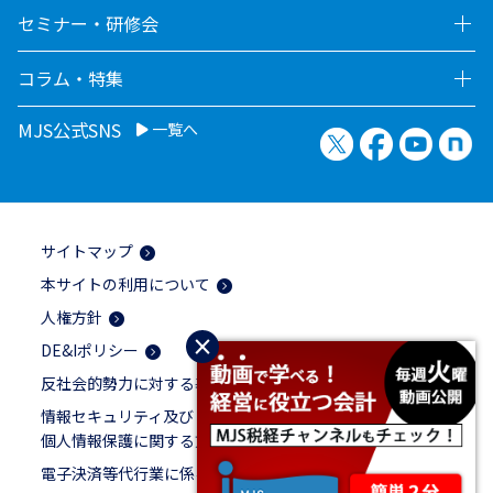
セミナー・研修会
コラム・特集
MJS公式SNS
一覧へ
X（旧Twitter）
Facebook
YouTu
no
サイトマップ
本サイトの利用について
人権方針
×
DE&Iポリシー
反社会的勢力に対する基本方針
情報セキュリティ及び
個人情報保護に関する方針
電子決済等代行業に係る表示