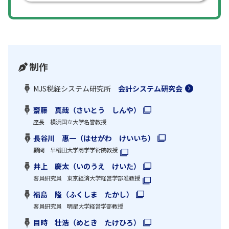
制作
MJS税経システム研究所
会計システム研究会
齋藤 真哉（さいとう しんや）
座長 横浜国立大学名誉教授
長谷川 惠一（はせがわ けいいち）
顧問 早稲田大学商学学術院教授
井上 慶太（いのうえ けいた）
客員研究員 東京経済大学経営学部准教授
福島 隆（ふくしま たかし）
客員研究員 明星大学経営学部教授
目時 壮浩（めとき たけひろ）