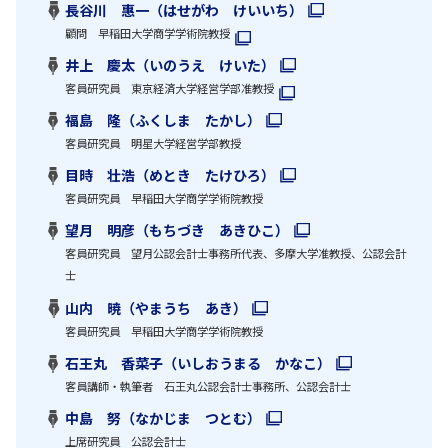
長谷川 惠一（はせがわ けいいち）
顧問 早稲田大学商学学術院教授
井上 慶太（いのうえ けいた）
客員研究員 東京経済大学経営学部准教授
福島 隆（ふくしま たかし）
客員研究員 明星大学経営学部教授
目時 壮浩（めとき たけひろ）
客員研究員 早稲田大学商学学術院教授
望月 明彦（もちづき あきひこ）
客員研究員 望月公認会計士事務所代表、多摩大学准教授、公認会計
士
山内 暁（やまうち あき）
客員研究員 早稲田大学商学学術院教授
石王丸 香菜子（いしおうまる かなこ）
客員講師・執筆者 石王丸公認会計士事務所、公認会計士
中島 努（なかじま つとむ）
上席研究員 公認会計士