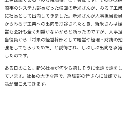
商事のシステム部長だった強面の新米さんが、みろ子工業
に社長として出向してきました。新米さんが人事担当役員
からみろ子工業への出向を打診されたとき、新米さんは経
営も会計も全く知識がないからと断ったのですが、人事担
当役員から「将来の経営幹部として経営や経理・財務の勉
強をしてもらうためだ」と説得され、しぶしぶ出向を承諾
したのです。
ある日のこと。新米社長が何やら嬉しそうに電話で話をし
ています。社長の大きな声で、経理部の皆さんには嫌でも
話が聞こえてきます。
（いや～。俺も頑張ってるよ！ 何しろ
社長だろ！ 会社のすべを理解しなきゃ
いけないから、毎日が勉強だよ）