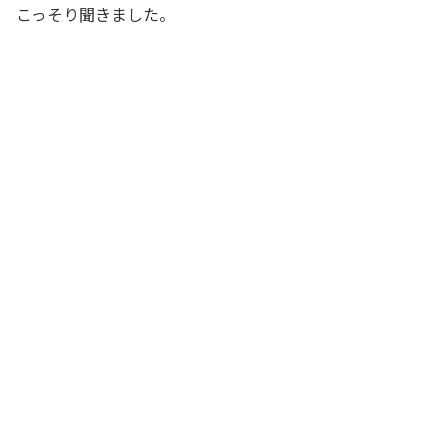
こっそり聞きました。
ねぇ、経理主任。今、Aさんが何だかすご
く悲しそうな顔をして席に戻ったけど、
俺は変なことでも言ったか？
新米社長
社長、ちょっとクイズですが、例えば、
税抜50万円、税込55万円で仕入れた商品
を、税抜100万円、税込110万円で売った
ら、利益はいくらか分かりますか？
経理主任
そりゃあ、売上110万円、売上原価55万
円だから、利益は55万円だろ。だから、
消費税率が上がれば利益は増えるんだ