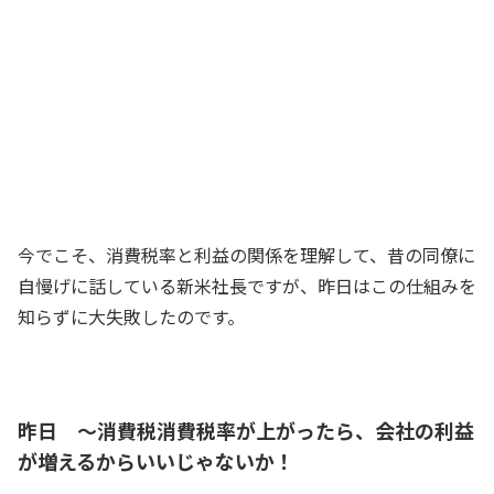
新米社長
（えっ、どんな勉強してるのかって？
う～ん、そうだな～。例えば、消費税率
が上がったら、会社の利益は増えると思
うか？ それとも減ると思うか？ ちょ
っと難しいかな～）
新米社長
今でこそ、消費税率と利益の関係を理解して、昔の同僚に
自慢げに話している新米社長ですが、昨日はこの仕組みを
知らずに大失敗したのです。
昨日 ～消費税消費税率が上がったら、会社の利益
が増えるからいいじゃないか！