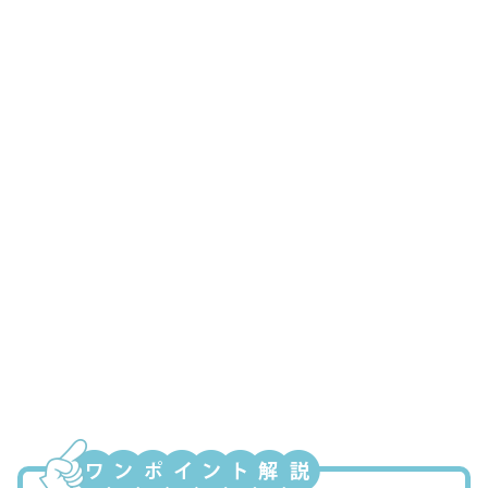
経理主任
今までそれを知らないでP/L見てたよ～、
びっくりだよ。あっ、まずい……。さっ
き、Aさんにあんなこと言ってしまっ
た……。彼女、誤解しちゃったかもしれ
ないぞ
新米社長
大丈夫です。彼女はちゃんと知っていま
すから。それより、社長も日々、勉強で
すね。その勉強の成果で、会社の利益が
増えることを期待します……
経理主任