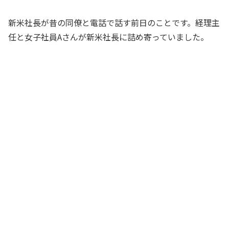
新米社長が昔の同僚と電話で話す前日のことです。経理主
任と女子社員Aさんが新米社長に詰め寄っていました。
社長、今年もボーナス据え置きってどう
いうことですか？
女子社員Aさん
そうですよ、社長。みんな頑張って働い
ているんですから、少しはアップしても
いいんじゃないでしょうか？
経理主任
でもね、君らも知っている通り、会社の
利益が横ばいなんだよ。しかも、うちの