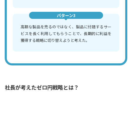
パターン3
高額な製品を売るのではなく、製品に付随するサー
ビスを長く利用してもらうことで、長期的に利益を
獲得する戦略に切り替えようと考えた。
社長が考えたゼロ円戦略とは？
社長。製品ゼロ円戦略とは、どういうこ
となのでしょうか。われわれは慈善事業
を営んでいるわけではありませんので、
本当にゼロ円では、赤字はさらにかさん