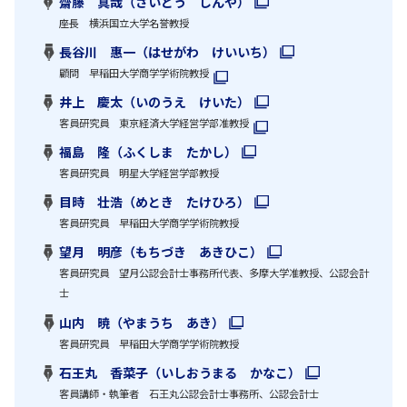
齋藤 真哉（さいとう しんや）
座長 横浜国立大学名誉教授
長谷川 惠一（はせがわ けいいち）
顧問 早稲田大学商学学術院教授
井上 慶太（いのうえ けいた）
客員研究員 東京経済大学経営学部准教授
福島 隆（ふくしま たかし）
客員研究員 明星大学経営学部教授
目時 壮浩（めとき たけひろ）
客員研究員 早稲田大学商学学術院教授
望月 明彦（もちづき あきひこ）
客員研究員 望月公認会計士事務所代表、多摩大学准教授、公認会計
士
山内 暁（やまうち あき）
客員研究員 早稲田大学商学学術院教授
石王丸 香菜子（いしおうまる かなこ）
客員講師・執筆者 石王丸公認会計士事務所、公認会計士