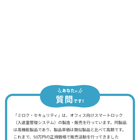
高額で売れないのならば、思い切って製
品をゼロ円で提供してしまおう！ その
名も「製品ゼロ円戦略」だ！
社長
社長は一体何を言っているんだ……。こ
の会社も終わりかな…。
営業部長
「ミロク・セキュリティ」は、オフィス向けスマートロック
（入退室管理システム）の製造・販売を行っています。同製品
は高機能製品であり、製品単価は類似製品と比べて高額です。
これまで、50万円の正規価格で販売活動を行ってきました