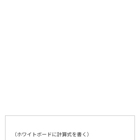
営業部長
経理部長、あの計算を見せてやってくれ
ないか
社長
はい！ 社長のアイディアは、製品を売
るのではなく、スマートロックというサ
ービスを、月額2万円で継続的に使っても
らうことによって利益を生み出そうとい
うものです。つまり、こういうことです
経理部長
（ホワイトボードに計算式を書く）