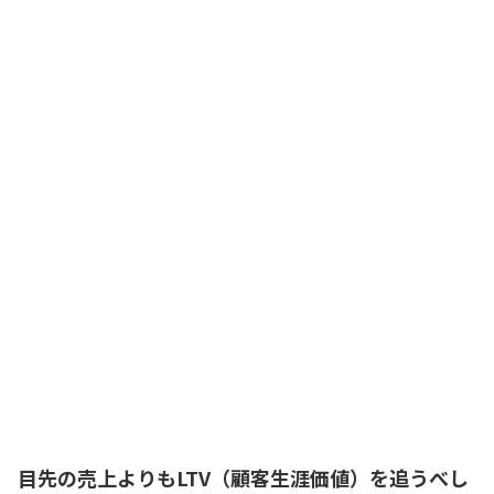
これまでは開発費や製造原価の回収に躍
起になっていましたが、長い目で顧客と
つながれれば、安定して高い利益が得ら
れるのですね！
営業部長
その通りだ！ 一人の顧客が生涯で支払
ってくれる合計金額のことを、
LTV（Life
Time Value：顧客生涯価値）
と呼ぶん
だ。これからの我々は、モノを売るので
はなく、継続的なサービスの提供を通じ
てLTVを最大化する会社になるぞ！
社長
目先の売上よりもLTV（顧客生涯価値）を追うべし