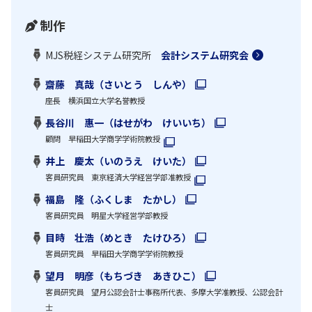
制作
MJS税経システム研究所
会計システム研究会
齋藤 真哉（さいとう しんや）
座長 横浜国立大学名誉教授
長谷川 惠一（はせがわ けいいち）
顧問 早稲田大学商学学術院教授
井上 慶太（いのうえ けいた）
客員研究員 東京経済大学経営学部准教授
福島 隆（ふくしま たかし）
客員研究員 明星大学経営学部教授
目時 壮浩（めとき たけひろ）
客員研究員 早稲田大学商学学術院教授
望月 明彦（もちづき あきひこ）
客員研究員 望月公認会計士事務所代表、多摩大学准教授、公認会計
士