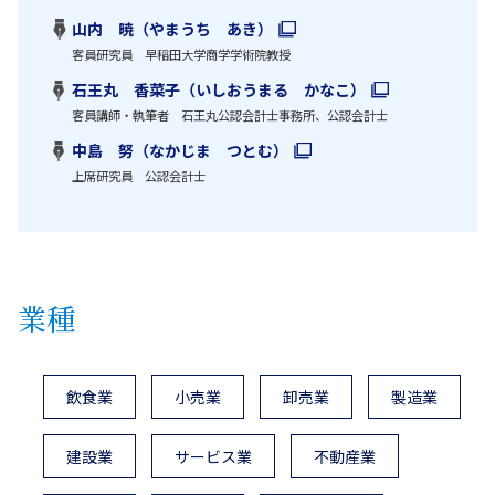
山内 暁（やまうち あき）
客員研究員 早稲田大学商学学術院教授
石王丸 香菜子（いしおうまる かなこ）
客員講師・執筆者 石王丸公認会計士事務所、公認会計士
中島 努（なかじま つとむ）
上席研究員 公認会計士
業種
飲食業
小売業
卸売業
製造業
建設業
サービス業
不動産業