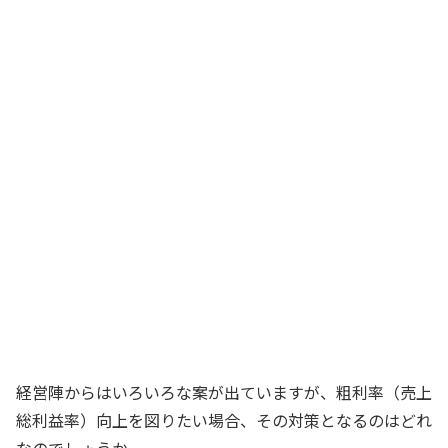
営業部長
商品の仕入先や仕入方法を見直すことも
検討の余地があると思います
購買部長
粗利率を向上させるには、まずどこから
取り組むべきか……
社長
う～ん……
一同
経営陣からはいろいろな案が出ていますが、粗利率（売上
総利益率）向上を図りたい場合、その対策となるのはどれ
なのでしょうか。