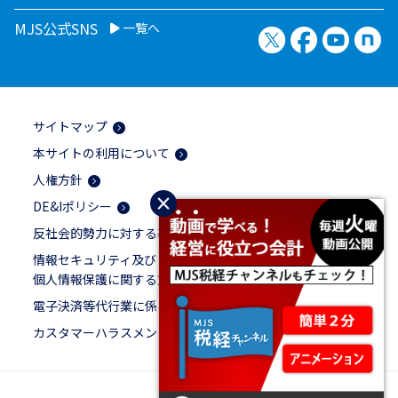
MJS公式SNS
一覧へ
X（旧Twitter）
Facebook
YouTu
no
サイトマップ
本サイトの利用について
人権方針
×
DE&Iポリシー
反社会的勢力に対する基本方針
情報セキュリティ及び
個人情報保護に関する方針
電子決済等代行業に係る表示
カスタマーハラスメントに対する基本方針