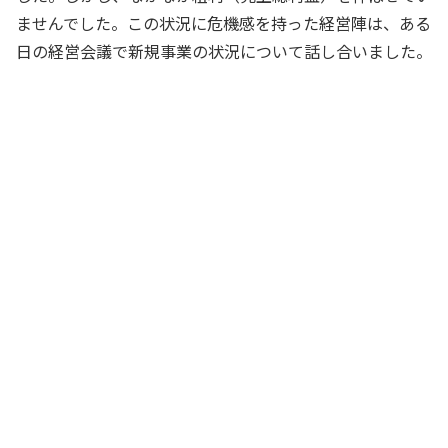
ませんでした。この状況に危機感を持った経営陣は、ある
日の経営会議で新規事業の状況について話し合いました。
このところ粗利率が低下してしまってい
ます
財務部長
商品の売れ行きは順調なので、今よりも
広告宣伝費を抑えてもそこまで売上は落
ち込まないかもしれません
企画部長
商品自体はお客さんからも好評なので、
値引きキャンペーンを増やせば、販売数
はもっと増えるはずです