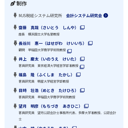
制作
MJS税経システム研究所
会計システム研究会
齋藤 真哉（さいとう しんや）
座長 横浜国立大学名誉教授
長谷川 惠一（はせがわ けいいち）
顧問 早稲田大学商学学術院教授
井上 慶太（いのうえ けいた）
客員研究員 東京経済大学経営学部准教授
福島 隆（ふくしま たかし）
客員研究員 明星大学経営学部教授
目時 壮浩（めとき たけひろ）
客員研究員 早稲田大学商学学術院教授
望月 明彦（もちづき あきひこ）
客員研究員 望月公認会計士事務所代表、多摩大学准教授、公認会計
士