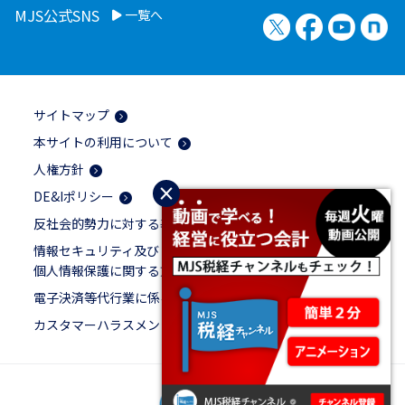
MJS公式SNS
一覧へ
X（旧Twitter）
Facebook
YouTu
no
サイトマップ
本サイトの利用について
人権方針
×
DE&Iポリシー
反社会的勢力に対する基本方針
情報セキュリティ及び
個人情報保護に関する方針
電子決済等代行業に係る表示
カスタマーハラスメントに対する基本方針