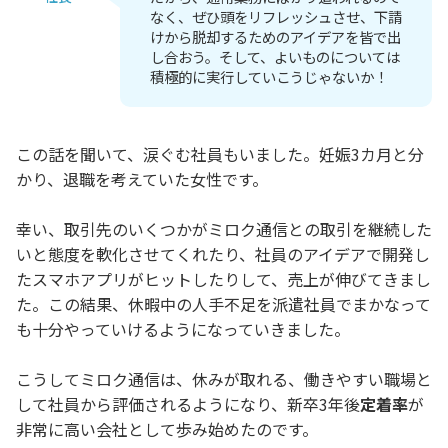
なく、ぜひ頭をリフレッシュさせ、下請
けから脱却するためのアイデアを皆で出
し合おう。そして、よいものについては
積極的に実行していこうじゃないか！
この話を聞いて、涙ぐむ社員もいました。妊娠3カ月と分
かり、退職を考えていた女性です。
幸い、取引先のいくつかがミロク通信との取引を継続した
いと態度を軟化させてくれたり、社員のアイデアで開発し
たスマホアプリがヒットしたりして、売上が伸びてきまし
た。この結果、休暇中の人手不足を派遣社員でまかなって
も十分やっていけるようになっていきました。
こうしてミロク通信は、休みが取れる、働きやすい職場と
して社員から評価されるようになり、新卒3年後
定着率
が
非常に高い会社として歩み始めたのです。