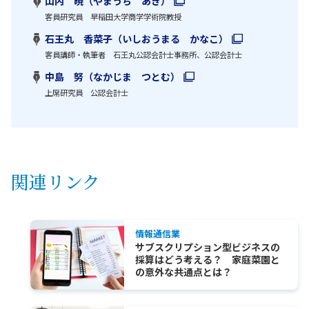
山内 暁（やまうち あき）
客員研究員 早稲田大学商学学術院教授
石王丸 香菜子（いしおうまる かなこ）
客員講師・執筆者 石王丸公認会計士事務所、公認会計士
中島 努（なかじま つとむ）
上席研究員 公認会計士
関連リンク
情報通信業
サブスクリプション型ビジネスの
採算はどう考える？ 家庭菜園と
の意外な共通点とは？