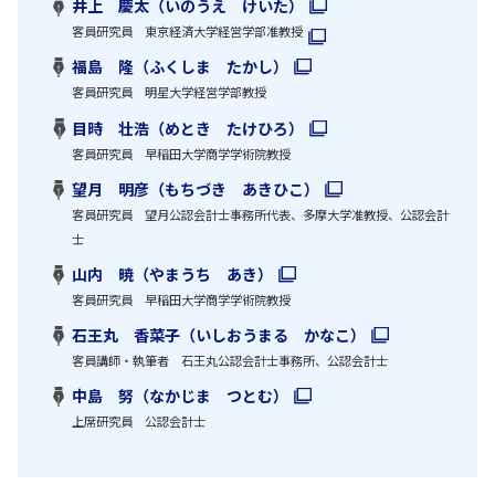
井上 慶太（いのうえ けいた）
客員研究員 東京経済大学経営学部准教授
福島 隆（ふくしま たかし）
客員研究員 明星大学経営学部教授
目時 壮浩（めとき たけひろ）
客員研究員 早稲田大学商学学術院教授
望月 明彦（もちづき あきひこ）
客員研究員 望月公認会計士事務所代表、多摩大学准教授、公認会計
士
山内 暁（やまうち あき）
客員研究員 早稲田大学商学学術院教授
石王丸 香菜子（いしおうまる かなこ）
客員講師・執筆者 石王丸公認会計士事務所、公認会計士
中島 努（なかじま つとむ）
上席研究員 公認会計士