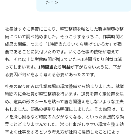
た！＞
社長はすぐに書斎にこもり、整理整頓を軸とした職場環境の整
備について調べ始めました。そうこうするうちに、作業時間と
成果の関係、つまり「1時間当たりいくら稼げているか」が重
要であることに気付いたのです。いくら仕事の依頼が増えて
も、それ以上に労働時間が増えていたら1時間当たり利益は減
ってしまいます。
1時間当たり利益
が下がらないように、下が
る要因が何かをよく考える必要があったのです。
社長の取り組みは作業現場の環境整備から始まりました。就業
時間内に全社員が整理整頓を行います。道具を置く定位置を決
め、道具の形のシールを貼って置き間違えをしないような工夫
もしました。部品の棚割りも明確にしました。その効果は、モ
ノを探し回るなど時間のムダがなくなる、といった直接的な効
果にとどまりませんでした。常に仕事がしやすい環境を整え効
率よく仕事をするという考え方が社内に浸透したことによっ