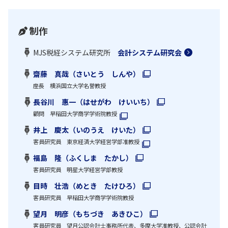
制作
MJS税経システム研究所
会計システム研究会
齋藤 真哉（さいとう しんや）
座長 横浜国立大学名誉教授
長谷川 惠一（はせがわ けいいち）
顧問 早稲田大学商学学術院教授
井上 慶太（いのうえ けいた）
客員研究員 東京経済大学経営学部准教授
福島 隆（ふくしま たかし）
客員研究員 明星大学経営学部教授
目時 壮浩（めとき たけひろ）
客員研究員 早稲田大学商学学術院教授
望月 明彦（もちづき あきひこ）
客員研究員 望月公認会計士事務所代表、多摩大学准教授、公認会計