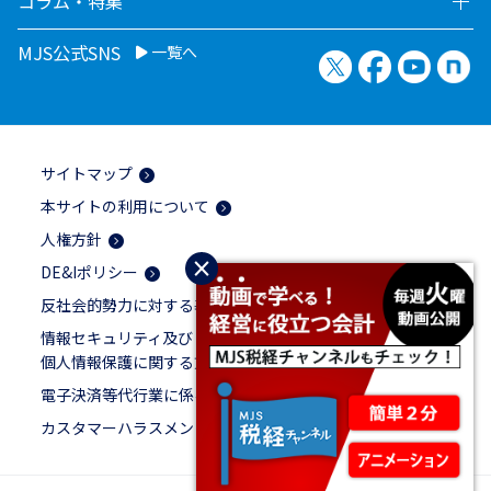
コラム・特集
MJS公式SNS
一覧へ
X（旧Twitter）
Facebook
YouTu
no
サイトマップ
本サイトの利用について
人権方針
×
DE&Iポリシー
反社会的勢力に対する基本方針
情報セキュリティ及び
個人情報保護に関する方針
電子決済等代行業に係る表示
カスタマーハラスメントに対する基本方針