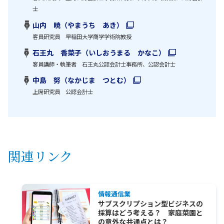
士
山内 暁（やまうち あき）
客員研究員 早稲田大学商学学術院教授
石王丸 香菜子（いしおうまる かなこ）
客員講師・執筆者 石王丸公認会計士事務所、公認会計士
中島 努（なかじま つとむ）
上席研究員 公認会計士
関連リンク
情報通信業
サブスクリプション型ビジネスの
採算はどう考える？ 家庭菜園と
の意外な共通点とは？