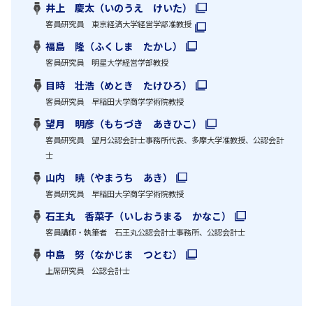
井上 慶太（いのうえ けいた）
客員研究員 東京経済大学経営学部准教授
福島 隆（ふくしま たかし）
客員研究員 明星大学経営学部教授
目時 壮浩（めとき たけひろ）
客員研究員 早稲田大学商学学術院教授
望月 明彦（もちづき あきひこ）
客員研究員 望月公認会計士事務所代表、多摩大学准教授、公認会計
士
山内 暁（やまうち あき）
客員研究員 早稲田大学商学学術院教授
石王丸 香菜子（いしおうまる かなこ）
客員講師・執筆者 石王丸公認会計士事務所、公認会計士
中島 努（なかじま つとむ）
上席研究員 公認会計士