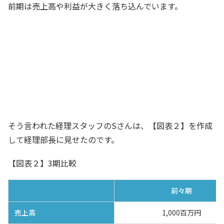
前期は売上高や利益が大きく落ち込んでいます。
前期が経営環境激変により業績が異常値
を示しているのであれば、単純に前期と
当期の業績を比較してもあまり意味がな
いんじゃないかな。例えば、比較する期
間を長くしたらどうだろう
経理部長
そう言われた経理スタッフのSさんは、【図表２】を作成
して経理部長に見せたのです。
【図表２】3期比較
前々期
売上高
1,000百万円