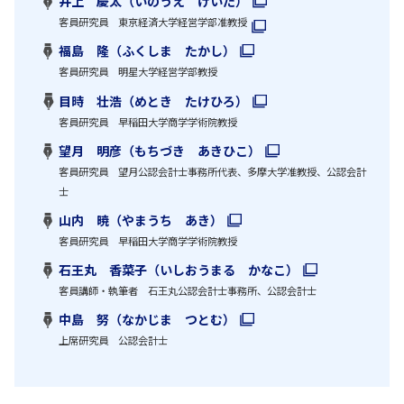
井上 慶太（いのうえ けいた）
客員研究員 東京経済大学経営学部准教授
福島 隆（ふくしま たかし）
客員研究員 明星大学経営学部教授
目時 壮浩（めとき たけひろ）
客員研究員 早稲田大学商学学術院教授
望月 明彦（もちづき あきひこ）
客員研究員 望月公認会計士事務所代表、多摩大学准教授、公認会計
士
山内 暁（やまうち あき）
客員研究員 早稲田大学商学学術院教授
石王丸 香菜子（いしおうまる かなこ）
客員講師・執筆者 石王丸公認会計士事務所、公認会計士
中島 努（なかじま つとむ）
上席研究員 公認会計士