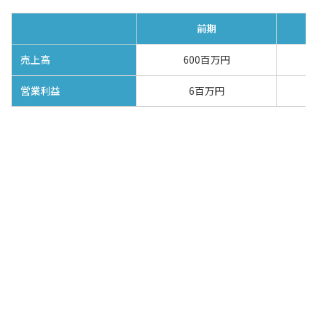
前期
売上高
600百万円
営業利益
6百万円
売上高は対前期比較200百万円増（33％
増）の800百万円、営業利益は対前期比較
3百万円増（50％増）の9百万円、……と
絶好調です
Sさん
当期は前期と比べると確かに良い業績な
んだが……