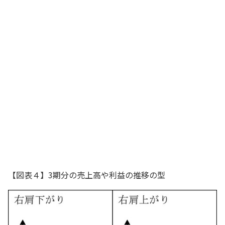
なるほどー
Sさん
傾向を理解する上では、比較する数期間
において、①右肩下がり・右肩上がり・
山型・谷型のいずれなのか（【図表４】
参照）、②その間の振れ幅はどれ位なの
か（【図表５】参照）、といった点も伝
わるようにするといいよ
経理部長
【図表４】3期分の売上高や利益の推移の型