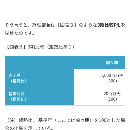
と分かりやすくなるよ
経理部長
そう言うと、経理部長は【図表３】のような
3期比較P/L
を
見せたのです。
【図表３】3期比較（趨勢比あり）
前々期
売上高
1,000百万円
（趨勢比）
(100)
営業利益
20百万円
（趨勢比）
(100)
（注）趨勢比： 基準年（ここでは前々期）を100とした場
合の比率を示している。