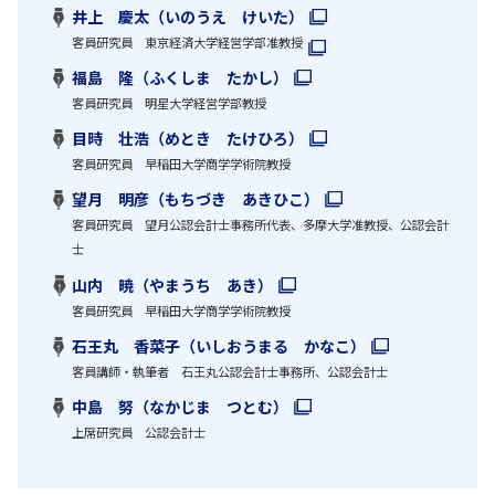
井上 慶太（いのうえ けいた）
客員研究員 東京経済大学経営学部准教授
福島 隆（ふくしま たかし）
客員研究員 明星大学経営学部教授
目時 壮浩（めとき たけひろ）
客員研究員 早稲田大学商学学術院教授
望月 明彦（もちづき あきひこ）
客員研究員 望月公認会計士事務所代表、多摩大学准教授、公認会計
士
山内 暁（やまうち あき）
客員研究員 早稲田大学商学学術院教授
石王丸 香菜子（いしおうまる かなこ）
客員講師・執筆者 石王丸公認会計士事務所、公認会計士
中島 努（なかじま つとむ）
上席研究員 公認会計士