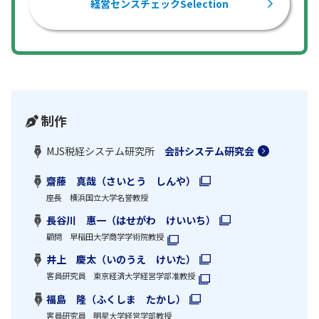
経営センスチェックSelection
制作
MJS税経システム研究所
会計システム研究会
齋藤 真哉（さいとう しんや）
座長 横浜国立大学名誉教授
長谷川 惠一（はせがわ けいいち）
顧問 早稲田大学商学学術院教授
井上 慶太（いのうえ けいた）
客員研究員 東京経済大学経営学部准教授
福島 隆（ふくしま たかし）
客員研究員 明星大学経営学部教授