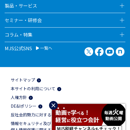
製品・サービス
セミナー・研修会
コラム・特集
MJS公式SNS
一覧へ
X（旧Twitter）
Facebook
YouTu
no
サイトマップ
本サイトの利用について
人権方針
×
DE&Iポリシー
反社会的勢力に対する基本方針
情報セキュリティ及び
個人情報保護に関する方針