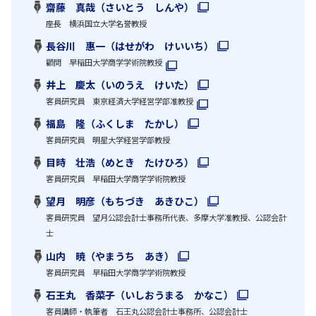
齋藤 真哉（さいとう しんや）
座長 横浜国立大学名誉教授
長谷川 惠一（はせがわ けいいち）
顧問 早稲田大学商学学術院教授
井上 慶太（いのうえ けいた）
客員研究員 東京経済大学経営学部准教授
福島 隆（ふくしま たかし）
客員研究員 明星大学経営学部教授
目時 壮浩（めとき たけひろ）
客員研究員 早稲田大学商学学術院教授
望月 明彦（もちづき あきひこ）
客員研究員 望月公認会計士事務所代表、多摩大学准教授、公認会計
士
山内 暁（やまうち あき）
客員研究員 早稲田大学商学学術院教授
石王丸 香菜子（いしおうまる かなこ）
客員講師・執筆者 石王丸公認会計士事務所、公認会計士