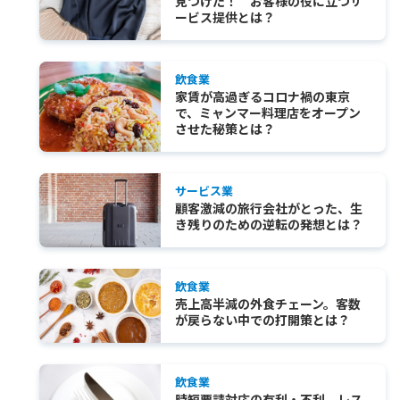
見つけた！ お客様の役に立つサ
ービス提供とは？
飲食業
家賃が高過ぎるコロナ禍の東京
で、ミャンマー料理店をオープン
させた秘策とは？
サービス業
顧客激減の旅行会社がとった、生
き残りのための逆転の発想とは？
飲食業
売上高半減の外食チェーン。客数
が戻らない中での打開策とは？
飲食業
時短要請対応の有利・不利。レス