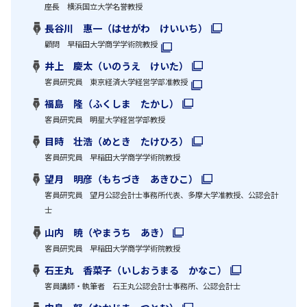
座長 横浜国立大学名誉教授
長谷川 惠一（はせがわ けいいち）
顧問 早稲田大学商学学術院教授
井上 慶太（いのうえ けいた）
客員研究員 東京経済大学経営学部准教授
福島 隆（ふくしま たかし）
客員研究員 明星大学経営学部教授
目時 壮浩（めとき たけひろ）
客員研究員 早稲田大学商学学術院教授
望月 明彦（もちづき あきひこ）
客員研究員 望月公認会計士事務所代表、多摩大学准教授、公認会計
士
山内 暁（やまうち あき）
客員研究員 早稲田大学商学学術院教授
石王丸 香菜子（いしおうまる かなこ）
客員講師・執筆者 石王丸公認会計士事務所、公認会計士