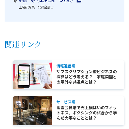
中島 努（なかじま つとむ）
上席研究員 公認会計士
関連リンク
情報通信業
サブスクリプション型ビジネスの
採算はどう考える？ 家庭菜園と
の意外な共通点とは？
サービス業
幽霊会員増で売上横ばいのフィッ
トネス、ボクシングの試合から学
んだ大事なこととは？