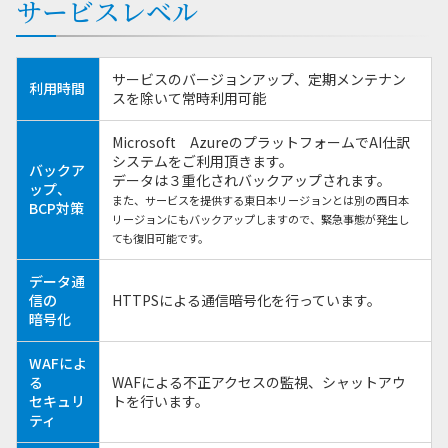
サービスレベル
サービスのバージョンアップ、定期メンテナン
利用時間
スを除いて常時利用可能
Microsoft AzureのプラットフォームでAI仕訳
システムをご利用頂きます。
バックア
データは３重化されバックアップされます。
ップ、
また、サービスを提供する東日本リージョンとは別の西日本
BCP対策
リージョンにもバックアップしますので、緊急事態が発生し
ても復旧可能です。
データ通
信の
HTTPSによる通信暗号化を行っています。
暗号化
WAFによ
る
WAFによる不正アクセスの監視、シャットアウ
セキュリ
トを行います。
ティ