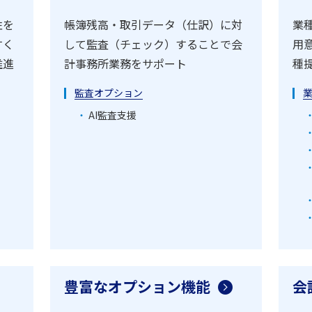
性を
帳簿残高・取引データ（仕訳）に対
業
すく
して監査（チェック）することで会
用
推進
計事務所業務をサポート
種
監査オプション
AI監査支援
豊富なオプション機能
会