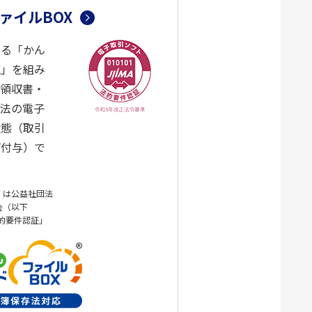
ァイルBOX
する「かん
X」を組み
・領収書・
存法の電子
状態（取引
プ付与）で
」は公益社団法
会（以下
法的要件認証」