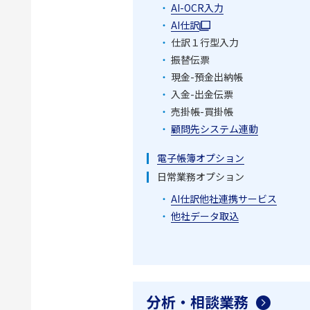
AI-OCR入力
AI仕訳
仕訳１行型入力
振替伝票
現金-預金出納帳
入金-出金伝票
売掛帳-買掛帳
顧問先システム連動
電子帳簿オプション
日常業務オプション
AI仕訳他社連携サービス
他社データ取込
分析・相談業務