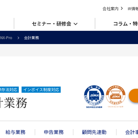
会社案内
IR情
セミナー・研修会
コラム・特
 NX-Pro
会計業務
保存法対応
インボイス制度対応
計業務
給与業務
申告業務
顧問先連動
会計