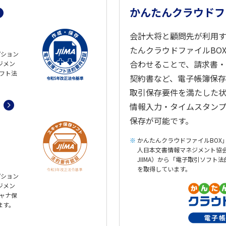
かんたんクラウドフ
会計大将と顧問先が利用
たんクラウドファイルBO
オプション
合わせることで、請求書
ジメン
ソフト法
契約書など、電子帳簿保
取引保存要件を満たした
情報入力・タイムスタン
保存が可能です。
かんたんクラウドファイルBOX
人日本文書情報マネジメント協
JIIMA）から「電子取引ソフト
を取得しています。
オプション
ジメン
キャナ保
ます。