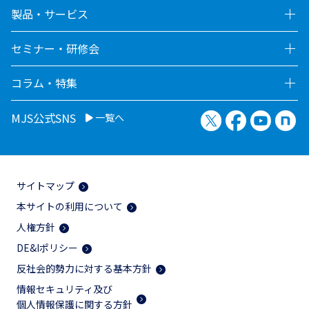
製品・サービス
セミナー・研修会
コラム・特集
X（旧Twitter）
Facebook
YouTu
no
MJS公式SNS
一覧へ
サイトマップ
本サイトの利用について
人権方針
DE&Iポリシー
反社会的勢力に対する基本方針
情報セキュリティ及び
個人情報保護に関する方針