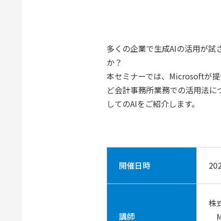
多くの企業で生成AIの活用が試
か？
本セミナーでは、Microsoft
ど会計事務所業務での活用法に
してのAIをご紹介します。
開催日時
20
株
講師
M