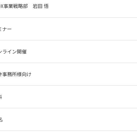
X事業戦略部 岩田 悟
ミナー
ンライン開催
計事務所様向け
料
名