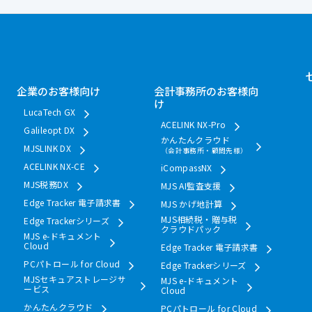
企業のお客様向け
会計事務所のお客様向
け
LucaTech GX
ACELINK NX-Pro
Galileopt DX
かんたんクラウド
MJSLINK DX
（会計事務所・顧問先様）
ACELINK NX-CE
iCompassNX
MJS税務DX
MJS AI監査支援
Edge Tracker 電子請求書
MJS かげ地計算
MJS相続税・贈与税
Edge Trackerシリーズ
クラウドパック
MJS e-ドキュメント
Cloud
Edge Tracker 電子請求書
PCパトロール for Cloud
Edge Trackerシリーズ
MJSセキュアストレージサ
MJS e-ドキュメント
ービス
Cloud
かんたんクラウド
PCパトロール for Cloud