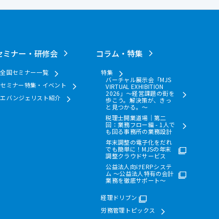
セミナー・研修会
コラム・特集
全国セミナー一覧
特集
バーチャル展示会「MJS
セミナー特集・イベント
VIRTUAL EXHIBITION
2026」～経営課題の街を
エバンジェリスト紹介
歩こう。解決策が、きっ
と見つかる。～
税理士開業道場｜第二
回：業務フロー編 - 1人で
も回る事務所の業務設計
年末調整の電子化をだれ
でも簡単に！MJSの年末
調整クラウドサービス
公益法人向けERPシステ
ム ～公益法人特有の会計
業務を徹底サポート～
経理ドリブン
労務管理トピックス