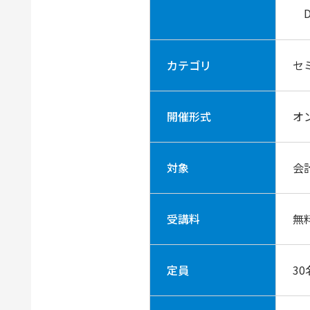
D
カテゴリ
セ
開催形式
オ
対象
会
受講料
無
定員
30