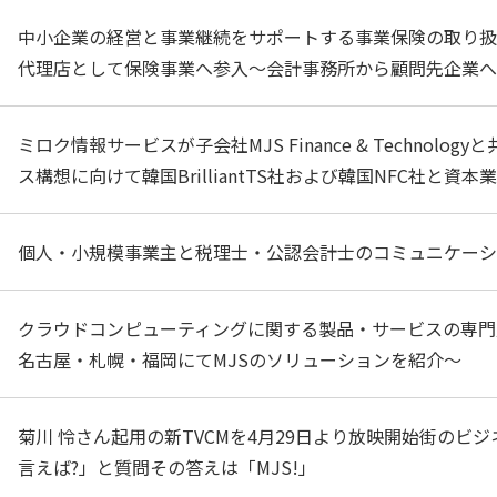
中小企業の経営と事業継続をサポートする事業保険の取り扱
代理店として保険事業へ参入～会計事務所から顧問先企業へ
ミロク情報サービスが子会社MJS Finance & Technolog
ス構想に向けて韓国BrilliantTS社および韓国NFC社と資本
個人・小規模事業主と税理士・公認会計士のコミュニケーシ
クラウドコンピューティングに関する製品・サービスの専門展「Cl
名古屋・札幌・福岡にてMJSのソリューションを紹介～
菊川 怜さん起用の新TVCMを4月29日より放映開始街のビ
言えば?」と質問その答えは「MJS!」