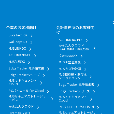
企業のお客様向け
会計事務所のお客様向
け
LucaTech GX
ACELINK NX-Pro
Galileopt DX
かんたんクラウド
MJSLINK DX
（会計事務所・顧問先様）
ACELINK NX-CE
iCompassNX
MJS税務DX
MJS AI監査支援
Edge Tracker 電子請求書
MJS かげ地計算
MJS相続税・贈与税
Edge Trackerシリーズ
クラウドパック
MJS e-ドキュメント
Cloud
Edge Tracker 電子請求書
PCパトロール for Cloud
Edge Trackerシリーズ
MJSセキュアストレージサ
MJS e-ドキュメント
ービス
Cloud
かんたんクラウド
PCパトロール for Cloud
MJSセキュアストレージサ
Hirameki 7