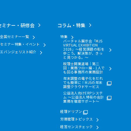
セミナー・研修会
コラム・特集
全国セミナー一覧
特集
バーチャル展示会「MJS
セミナー特集・イベント
VIRTUAL EXHIBITION
2026」～経営課題の街を
エバンジェリスト紹介
歩こう。解決策が、きっ
と見つかる。～
税理士開業道場｜第二
回：業務フロー編 - 1人で
も回る事務所の業務設計
年末調整の電子化をだれ
でも簡単に！MJSの年末
調整クラウドサービス
公益法人向けERPシステ
ム ～公益法人特有の会計
業務を徹底サポート～
経理ドリブン
労務管理トピックス
経営センスチェック