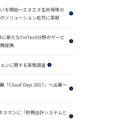
いを開始～エヌエヌ生命保険の
のソリューション拡充に貢献
yと共に新たなFinTech分野のサービ
業務提携
ョンに関する実態調査
oud Days 2017」へ出展～
ジネスマンに「財務会計システムと